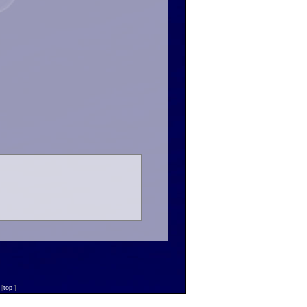
n
[
top
]