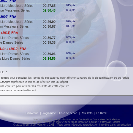
(2010) FRA
Libre Messieurs Séries
00:27.85
915 pts
se Messieurs Séries
02:50.43
803 pts
(2009) FRA
Libre Messieurs Séries
00:26.90
976 pts
lon Messieurs Séries
00:30.87
847 pts
 (2011) FRA
 Libre Dames Séries
00:30.77
903 pts
se Dames Séries
00:39.38
880 pts
aëna (2010) FRA
 Libre Dames Séries
00:30.06
948 pts
e Libre Dames Séries
05:14.56
833 pts
E :
 temps pour consulter les temps de passage ou pour afficher la nature de la disqualification ou du forfait
en
italique
représente le temps de réaction lors du départ
une épreuve pour afficher les résultats de cette épreuve
euve non courue actuellement
Bienvenue
|
Programme
|
Liste de départ
|
Résultats
|
En Direct
liveffn.com est une production de la Fédération Française de Natation
Ce site exploite le logiciel fédéral de natation course : extraNat-Pocket
© 2011 liveffn.com version : 2.01 - Tous droits réservés reproduction interdite sans autorisatio