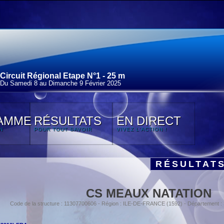
Circuit Régional Etape N°1 - 25 m
Du Samedi 8 au Dimanche 9 Février 2025
AMME
RÉSULTATS
EN DIRECT
N
POUR TOUT SAVOIR
VIVEZ L'ACTION !
RÉSULTAT
CS MEAUX NATATION
Code de la structure : 11307700606 - Région : ILE-DE-FRANCE (1592) - Département