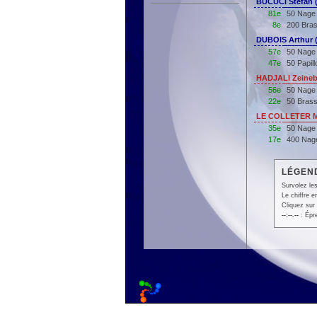
BUCUCI Stefan 
81e
50 Nage 
8e
200 Bras
DUBOIS Arthur 
57e
50 Nage 
47e
50 Papil
HADJALI Zeineb
56e
50 Nage
22e
50 Bras
LE COLLETER M
35e
50 Nage
17e
400 Nag
LÉGEND
Survolez les
Le chiffre 
Cliquez sur 
--:--.--
: Épr