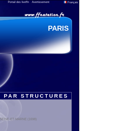
Portail des liveffn
Avertissement
Français
PARIS
S PAR STRUCTURES
 : SEINE-ET-MARNE (1698)