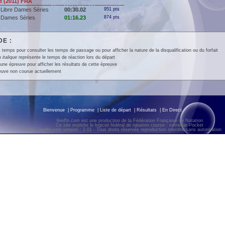
 (2011) FRA
 Libre Dames Séries
00:30.02
951 pts
 Dames Séries
01:16.23
874 pts
E :
 temps pour consulter les temps de passage ou pour afficher la nature de la disqualification ou du forfait
en
italique
représente le temps de réaction lors du départ
une épreuve pour afficher les résultats de cette épreuve
euve non courue actuellement
Bienvenue
|
Programme
|
Liste de départ
|
Résultats
|
En Direct
liveffn.com est une production de la Fédération Française de Natation
Ce site exploite le logiciel fédéral de natation course : extraNat-Pocket
© 2011 liveffn.com version : 2.01 - Tous droits réservés reproduction interdite sans autorisatio