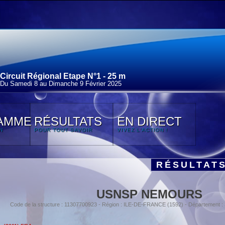
Circuit Régional Etape N°1 - 25 m
Du Samedi 8 au Dimanche 9 Février 2025
AMME
RÉSULTATS
EN DIRECT
N
POUR TOUT SAVOIR
VIVEZ L'ACTION !
RÉSULTAT
USNSP NEMOURS
Code de la structure : 11307700923 - Région : ILE-DE-FRANCE (1592) - Département