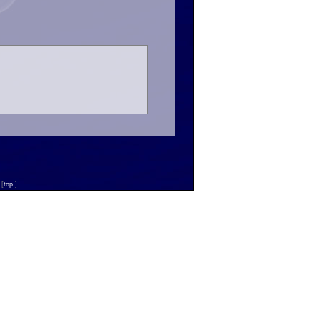
n
[
top
]