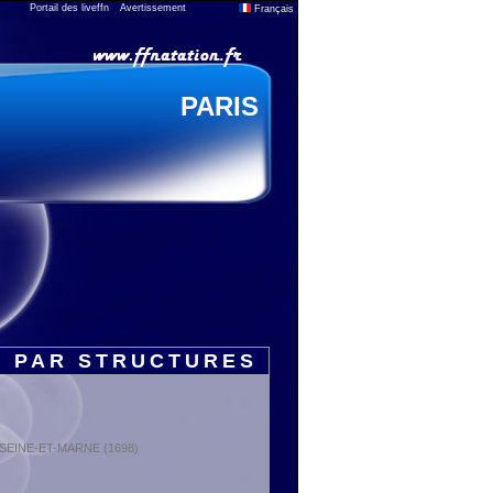
Portail des liveffn
Avertissement
Français
PARIS
S PAR STRUCTURES
 : SEINE-ET-MARNE (1698)