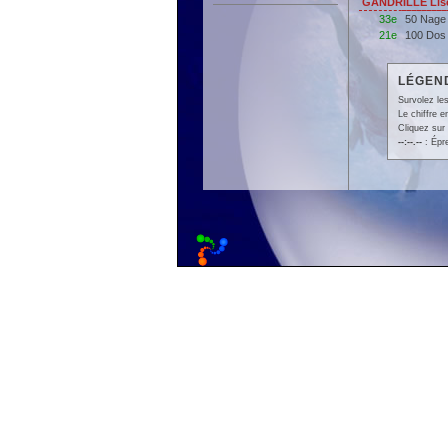
GANDRILLE Lise
33e
50 Nage
21e
100 Dos
LÉGEND
Survolez les
Le chiffre 
Cliquez sur 
--:--.--
: Épr