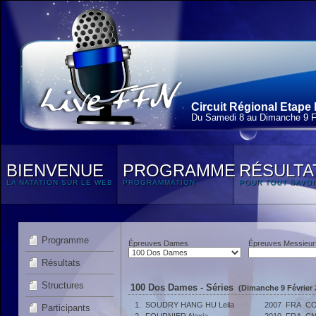
Circuit Régional Etape 
Du Samedi 8 au Dimanche 9 F
BIENVENUE
PROGRAMME
RÉSULTA
LA NATATION SUR LE WEB
PROGRAMMATION
POUR TOUT SAVOI
Programme
Épreuves Dames
Épreuves Messieur
Résultats
Structures
100 Dos Dames - Séries
(Dimanche 9 Février 
1.
SOUDRY HANG HU Leila
2007
FRA
CO
Participants