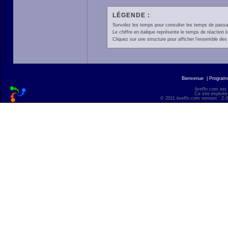
LÉGENDE :
Survolez les temps pour consulter les temps de passage 
Le chiffre en
italique
représente le temps de réaction l
Cliquez sur une structure pour afficher l'ensemble des 
Bienvenue
|
Progra
liveffn.com est
Ce site exploite
© 2011 liveffn.com version : 2.