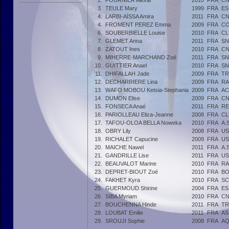
2.
FOURNIER Alexia
2010
FRA
CN
3.
TEULE Mary
1999
FRA
ES
4.
LARBI-AÏSSA Amira
2011
FRA
CN
4.
FROMENT PEREZ Emma
2009
FRA
CO
6.
SOUBERBIELLE Louise
2010
FRA
CL
7.
GLEMET Anna
2011
FRA
S
8.
ZATOUT Ines
2010
FRA
CN
9.
MIHERRE-MARCHAND Zoé
2011
FRA
SN
10.
GUITTIER Anael
2010
FRA
S
11.
DHIFALLAH Jade
2009
FRA
TR
12.
DECHARRIERE Lina
2009
FRA
RA
13.
WAFO MOBOU Ketsia-Stephania
2009
FRA
AC
14.
DUMON Elise
2009
FRA
CN
15.
FONSECA Anaé
2011
FRA
RE
16.
PARIOLLEAU Eliza-Jeanne
2008
FRA
CL
17.
TAFOU-OLOA BELLA Noweka
2010
FRA
A.
18.
OBRY Lily
2008
FRA
US
19.
RICHALET Capucine
2009
FRA
US
20.
MAICHE Nawel
2011
FRA
A.
21.
GANDRILLE Lise
2011
FRA
US
22.
BEAUVALOT Marine
2010
FRA
RA
23.
DEPRET-BIOUT Zoé
2010
FRA
BO
24.
FAKHET Kyra
2010
FRA
SC
25.
GUERMOUD Shirine
2004
FRA
ES
26.
SIBA Myriam
2010
FRA
CN
27.
BOUCHENNA Hinde
2011
FRA
TR
28.
LOUBAT Emilie
2011
FRA
AS
29.
SROUJI Sophie
2008
FRA
AQ