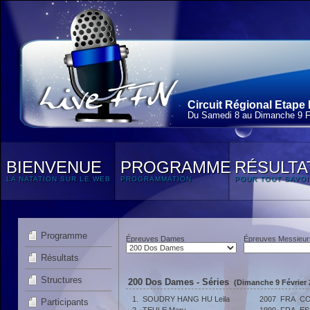
Circuit Régional Etape 
Du Samedi 8 au Dimanche 9 F
BIENVENUE
PROGRAMME
RÉSULTA
LA NATATION SUR LE WEB
PROGRAMMATION
POUR TOUT SAVOI
Programme
Épreuves Dames
Épreuves Messieur
Résultats
Structures
200 Dos Dames - Séries
(Dimanche 9 Février 
1.
SOUDRY HANG HU Leila
2007
FRA
CO
Participants