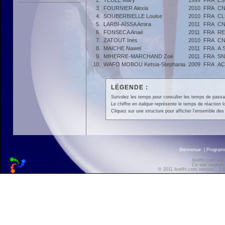
2.
TEULE Mary
1999
FRA
ES
3.
FOURNIER Alexia
2010
FRA
CN
4.
SOUBERBIELLE Louise
2010
FRA
CL
5.
LARBI-AÏSSA Amira
2011
FRA
CN
6.
FONSECA Anaé
2011
FRA
RE
7.
ZATOUT Ines
2010
FRA
CN
8.
MAICHE Nawel
2011
FRA
A.
9.
MIHERRE-MARCHAND Zoé
2011
FRA
SN
10.
WAFO MOBOU Ketsia-Stephania
2009
FRA
AC
LÉGENDE :
Survolez les temps pour consulter les temps de passage 
Le chiffre en
italique
représente le temps de réaction l
Cliquez sur une structure pour afficher l'ensemble des 
Bienvenue
|
Progra
liveffn.com est
Ce site exploite
© 2011 liveffn.com version : 2.