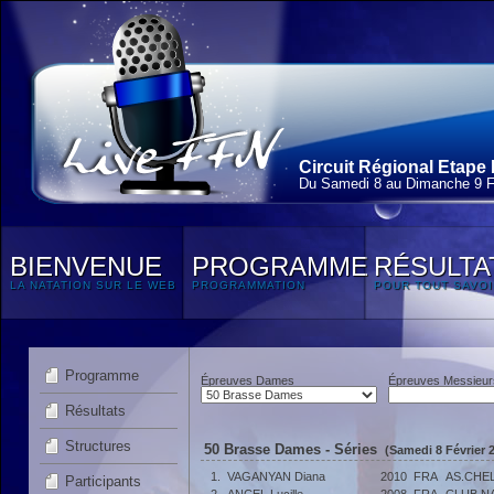
Circuit Régional Etape 
Du Samedi 8 au Dimanche 9 F
BIENVENUE
PROGRAMME
RÉSULTA
LA NATATION SUR LE WEB
PROGRAMMATION
POUR TOUT SAVOI
Programme
Épreuves Dames
Épreuves Messieur
Résultats
Structures
50 Brasse Dames - Séries
(Samedi 8 Février 
1.
VAGANYAN Diana
2010
FRA
AS.CHE
Participants