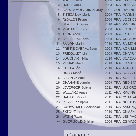
2.
ANCEL Lucille
2008
FRA
CLUB N
3.
HARLE Julie
2003
FRA
RED ST
4.
GARCIA HOLGUIN Sharay
2007
COL
RACING
5.
TITECA Lidy-Marie
2009
FRA
MARNE 
6.
AYBALEN Prune
2008
FRA
LE CHE
7.
BARTHES Takaé
2010
FRA
RACING
8.
MOHTARIF Inès
2008
FRA
ES SUCY
9.
TEBIZ Adele
2009
FRA
CS CLIC
9.
GUILLERM Enola
2008
FRA
CN VIR
11.
SANOH Mariam
2010
FRA
SN MO
12.
FREIRE CABRAL Jess
2008
FRA
AC VILL
13.
FRIBOULET Lila
2009
FRA
CN VIR
14.
LOUCHART Mila
2010
FRA
SCA 200
15.
MENAD Malak
2010
FRA
ES NAN
16.
CHILLA Léa
2010
FRA
ASN LO
17.
DUBO Mahé
2011
FRA
BOIS-C
18.
LALANDE Adele
2010
FRA
SCUF P
19.
CHANANE Lynelle
2009
FRA
RED ST
20.
LEVERGER Solène
2011
FRA
U.S CRE
21.
WELLARD Anaïs
2011
FRA
RACING
22.
HADJALI Zeineb
2011
FRA
CS MEA
23.
PERRIER Sophia
2011
FRA
NEPTUN
24.
BOUYAHMED Shainesse
2010
FRA
AASS A
25.
ZATOUT Ines
2010
FRA
CN ASN
26.
WATIN Paule
2011
FRA
LES PH
---
GUERMOUD Shirine
2004
FRA
ES MAS
LÉGENDE :