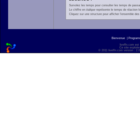
Survolez les temps pour consulter les temps de passage 
Le chiffre en
italique
représente le temps de réaction l
Cliquez sur une structure pour afficher l'ensemble des 
Bienvenue
|
Progra
liveffn.com est
Ce site exploite
© 2011 liveffn.com version : 2.