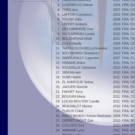
2.
LARBI-AÏSSA Amira
2011
FRA
CN
3.
GUERMOUD Shirine
2004
FRA
ES
4.
TEBIZ Ava
2007
FRA
CS
5.
LAFFON Constance
2010
FRA
RA
6.
YOUSFI Eléa
2008
FRA
SC
7.
LEPERT Ambrine
2010
FRA
ES
7.
DECHARRIERE Lina
2009
FRA
RA
9.
DU GARREAU Louise
2010
FRA
CL
10.
BOUCHENNA Hinde
2011
FRA
TR
11.
OULD Maëlly
2009
FRA
CE
12.
TAFOU-OLOA BELLA Noweka
2010
FRA
A.
13.
BOUYAHMED Shainesse
2010
FRA
AA
14.
SABOURAULT Capucine
2007
FRA
CL
15.
HANANE Ahlem
2011
FRA
U.
16.
ROUSSILLE Clémence
2010
FRA
ES
17.
SIBA Myriam
2010
FRA
CN
18.
DUBO Mahé
2011
FRA
BO
19.
EL KANFOUD Selma
2011
FRA
CE
20.
JAOUEN Noemie
2010
FRA
ES
21.
FAKHET Kyra
2010
FRA
SC
22.
BOUGRA Maria
2011
FRA
CS
23.
LUCAS-BOUYER Camille
2011
FRA
SC
24.
BEAUVALOT Marine
2010
FRA
RA
25.
TURON Chloé
2010
FRA
AC
26.
WAFO MOBOU Ketsia-Stephania
2009
FRA
AC
27.
DEPRET-BIOUT Zoé
2010
FRA
BO
28.
COLLACE Eva
2010
FRA
ES
29.
AMMANE Lynn
2011
FRA
AS