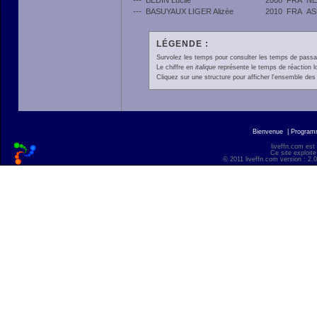
---
BEDIN Lucile
2008
FRA
NE
---
BASUYAUX LIGER Alizée
2010
FRA
AS
LÉGENDE :
Survolez les temps pour consulter les temps de passage 
Le chiffre en
italique
représente le temps de réaction l
Cliquez sur une structure pour afficher l'ensemble des 
Bienvenue
|
Progra
liveffn.com est
Ce site exploite
© 2011 liveffn.com version : 2.