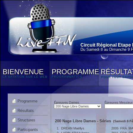
Circuit Régional Etape 
Du Samedi 8 au Dimanche 9 F
BIENVENUE
PROGRAMME
RÉSULTA
LA NATATION SUR LE WEB
PROGRAMMATION
POUR TOUT SAVOI
Programme
Épreuves Dames
Épreuves Messieur
Résultats
Structures
200 Nage Libre Dames - Séries
(Samedi 8 Fé
1.
DREAN Maëllys
2005
FRA
MA
Participants