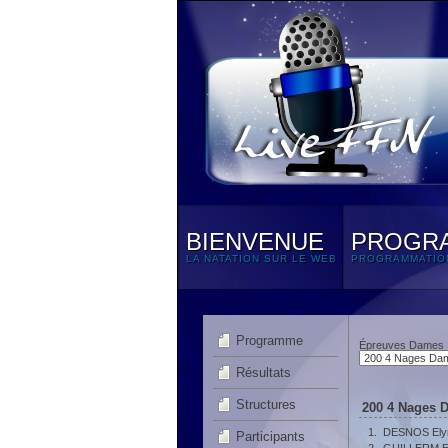
BIENVENUE
PROGR
LA NATATION SUR LE WEB
PROGRAMMATIO
Programme
Épreuves Dames
Résultats
Structures
200 4 Nages 
1.
DESNOS Ely
Participants