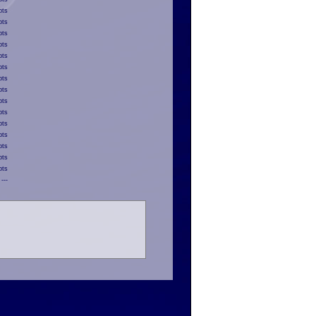
pts
pts
pts
pts
pts
pts
pts
pts
pts
pts
pts
pts
pts
pts
pts
---