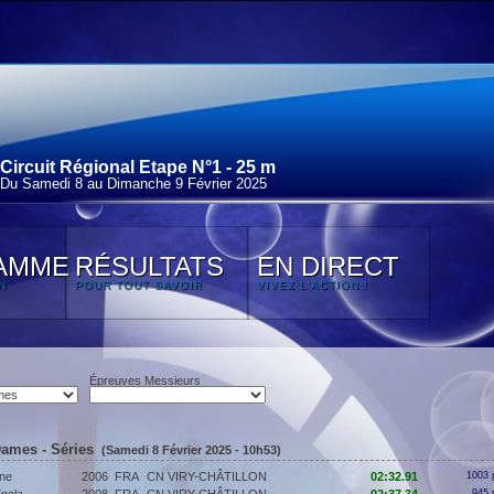
Circuit Régional Etape N°1 - 25 m
Du Samedi 8 au Dimanche 9 Février 2025
AMME
RÉSULTATS
EN DIRECT
N
POUR TOUT SAVOIR
VIVEZ L'ACTION !
Épreuves Messieurs
Dames - Séries
(Samedi 8 Février 2025 - 10h53)
ne
2006
FRA
CN VIRY-CHÂTILLON
02:32.91
1003 
945 