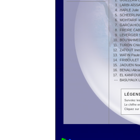
2.
GUILLERM E
3.
LARBI-AÏSSA
4.
HARLE Julie
5.
SCHEERLIN
6.
MOHTARIF I
7.
GARCIA HOL
8.
FREIRE CAB
9.
LEVERGER S
10.
BOUYAHMED 
11.
TURON Chlo
12.
ZATOUT Ine
13.
WATIN Paule
14.
FRIBOULET L
15.
JAOUEN No
16.
BENALI Alicia
17.
EL KANFOUD
---
BASUYAUX LI
LÉGEND
Survolez les
Le chiffre 
Cliquez sur 