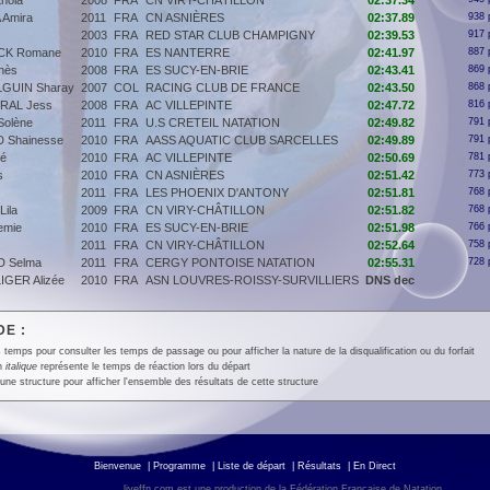
nola
2008
FRA
CN VIRY-CHÂTILLON
02:37.34
 Amira
2011
FRA
CN ASNIÈRES
02:37.89
938 
2003
FRA
RED STAR CLUB CHAMPIGNY
02:39.53
917 
CK Romane
2010
FRA
ES NANTERRE
02:41.97
887 
nès
2008
FRA
ES SUCY-EN-BRIE
02:43.41
869 
GUIN Sharay
2007
COL
RACING CLUB DE FRANCE
02:43.50
868 
RAL Jess
2008
FRA
AC VILLEPINTE
02:47.72
816 
olène
2011
FRA
U.S CRETEIL NATATION
02:49.82
791 
Shainesse
2010
FRA
AASS AQUATIC CLUB SARCELLES
02:49.89
791 
é
2010
FRA
AC VILLEPINTE
02:50.69
781 
s
2010
FRA
CN ASNIÈRES
02:51.42
773 
2011
FRA
LES PHOENIX D'ANTONY
02:51.81
768 
ila
2009
FRA
CN VIRY-CHÂTILLON
02:51.82
768 
emie
2010
FRA
ES SUCY-EN-BRIE
02:51.98
766 
2011
FRA
CN VIRY-CHÂTILLON
02:52.64
758 
 Selma
2011
FRA
CERGY PONTOISE NATATION
02:55.31
728 
GER Alizée
2010
FRA
ASN LOUVRES-ROISSY-SURVILLIERS
DNS dec
E :
 temps pour consulter les temps de passage ou pour afficher la nature de la disqualification ou du forfait
en
italique
représente le temps de réaction lors du départ
une structure pour afficher l'ensemble des résultats de cette structure
Bienvenue
|
Programme
|
Liste de départ
|
Résultats
|
En Direct
liveffn.com est une production de la Fédération Française de Natation