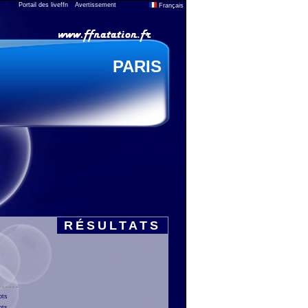
Portail des liveffn
Avertissement
Français
PARIS
RÉSULTATS
pts
pts