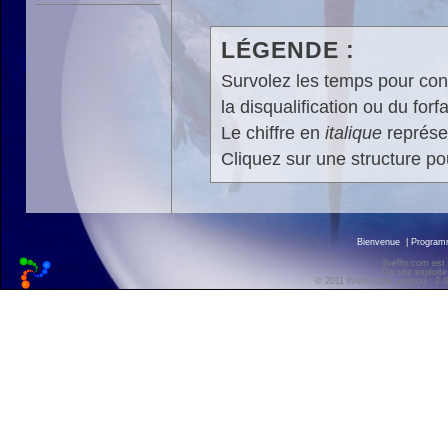
LÉGENDE :
Survolez les temps pour cons
la disqualification ou du forfa
Le chiffre en
italique
représen
Cliquez sur une structure pou
Bienvenue
|
Progra
liveffn.com est
Ce site exploite
© 2011 liveffn.com version : 2.