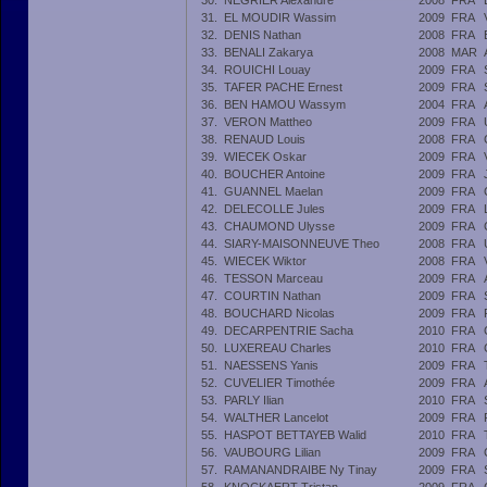
30.
NEGRIER Alexandre
2008
FRA
31.
EL MOUDIR Wassim
2009
FRA
32.
DENIS Nathan
2008
FRA
33.
BENALI Zakarya
2008
MAR
34.
ROUICHI Louay
2009
FRA
35.
TAFER PACHE Ernest
2009
FRA
36.
BEN HAMOU Wassym
2004
FRA
37.
VERON Mattheo
2009
FRA
38.
RENAUD Louis
2008
FRA
39.
WIECEK Oskar
2009
FRA
40.
BOUCHER Antoine
2009
FRA
41.
GUANNEL Maelan
2009
FRA
42.
DELECOLLE Jules
2009
FRA
43.
CHAUMOND Ulysse
2009
FRA
44.
SIARY-MAISONNEUVE Theo
2008
FRA
45.
WIECEK Wiktor
2008
FRA
46.
TESSON Marceau
2009
FRA
47.
COURTIN Nathan
2009
FRA
48.
BOUCHARD Nicolas
2009
FRA
49.
DECARPENTRIE Sacha
2010
FRA
50.
LUXEREAU Charles
2010
FRA
51.
NAESSENS Yanis
2009
FRA
52.
CUVELIER Timothée
2009
FRA
53.
PARLY Ilian
2010
FRA
54.
WALTHER Lancelot
2009
FRA
55.
HASPOT BETTAYEB Walid
2010
FRA
56.
VAUBOURG Lilian
2009
FRA
57.
RAMANANDRAIBE Ny Tinay
2009
FRA