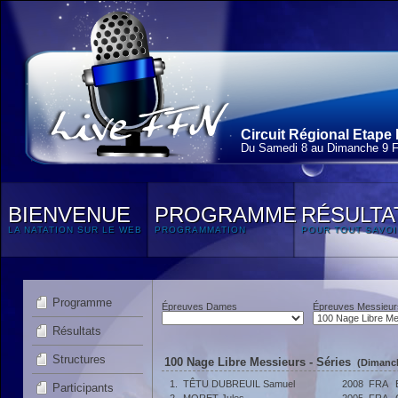
Circuit Régional Etape 
Du Samedi 8 au Dimanche 9 F
BIENVENUE
PROGRAMME
RÉSULTA
LA NATATION SUR LE WEB
PROGRAMMATION
POUR TOUT SAVOI
Programme
Épreuves Dames
Épreuves Messieur
Résultats
Structures
100 Nage Libre Messieurs - Séries
(Dimanch
1.
TÊTU DUBREUIL Samuel
2008
FRA
Participants