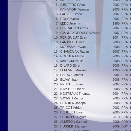
2.
MORET Jules
2005
FRA
3.
GEOFFROY Axel
2002
FRA
4.
KANAMORI Valentin
2006
FRA
5.
FAUVEL Timéo
2007
FRA
6.
ROLY Mathis
2002
FRA
7.
LEDE Jérémy
1990
FRA
8.
PERRAUDIN Arthur
2007
FRA
9.
GIANNAKOPOULOS Alexis
2007
FRA
10.
PERIGUEUX Evan
2004
FRA
10.
LARAYEDH Ilyes
2008
FRA
12.
MORISSET Ewan
2008
FRA
13.
CHAMOUAK Rayan
2007
FRA
14.
ROCHER Mathis
2006
FRA
15.
MALECKI Paulin
2008
FRA
16.
DILARD Sören
2006
FRA
17.
LEFEVRE Maxime
1990
FRA
18.
FERAY Clement
2004
FRA
19.
ELJAYI Ihab
2008
FRA
20.
FRIANT Jordan
2007
FRA
21.
NAM HEE Oscar
2008
FRA
22.
HOSTEAUX Thomas
2004
FRA
22.
SAYAGH Ramzi
2005
FRA
24.
PRADIER Joseph
2008
FRA
25.
TRICOT Adrien
2002
FRA
26.
HEUILLET Ewan
2005
FRA
27.
SCHMITT Hugues
2010
FRA
28.
ALLERON Samuel
2006
FRA
28.
HUSSEIN Marwan
2009
EGY