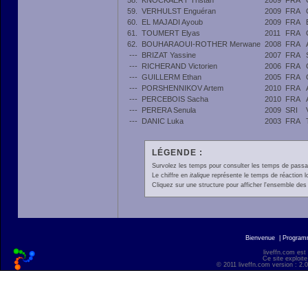
58.
KNOCKAERT Tristan
2009
FRA
59.
VERHULST Enguéran
2009
FRA
60.
EL MAJADI Ayoub
2009
FRA
61.
TOUMERT Elyas
2011
FRA
62.
BOUHARAOUI-ROTHER Merwane
2008
FRA
---
BRIZAT Yassine
2007
FRA
---
RICHERAND Victorien
2006
FRA
---
GUILLERM Ethan
2005
FRA
---
PORSHENNIKOV Artem
2010
FRA
---
PERCEBOIS Sacha
2010
FRA
---
PERERA Senula
2009
SRI
---
DANIC Luka
2003
FRA
LÉGENDE :
Survolez les temps pour consulter les temps de passage 
Le chiffre en
italique
représente le temps de réaction l
Cliquez sur une structure pour afficher l'ensemble des 
Bienvenue
|
Progra
liveffn.com est
Ce site exploite
© 2011 liveffn.com version : 2.