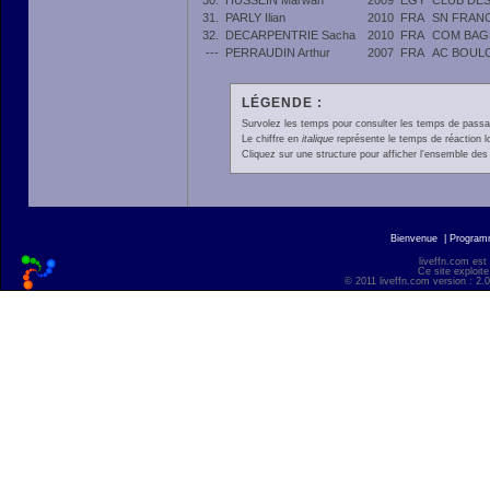
30.
HUSSEIN Marwan
2009
EGY
CLUB DES
31.
PARLY Ilian
2010
FRA
SN FRAN
32.
DECARPENTRIE Sacha
2010
FRA
COM BAG
---
PERRAUDIN Arthur
2007
FRA
AC BOUL
LÉGENDE :
Survolez les temps pour consulter les temps de passage 
Le chiffre en
italique
représente le temps de réaction l
Cliquez sur une structure pour afficher l'ensemble des 
Bienvenue
|
Progra
liveffn.com est
Ce site exploite
© 2011 liveffn.com version : 2.