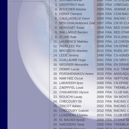
2.
BOITARD Arthur
2007
FRA
LE CHESN
3.
GEOFFROY Axel
2002
FRA
USM GAG
4.
BOUCHER Antoine
2009
FRA
JEANNE 
5.
FERAY Clement
2004
FRA
COM BAG
6.
CAULLATAILLE Henri
2008
FRA
RACING 
7.
BEN GHALIA Ahmed Zeid
2007
FRA
CN 95 EZ
8.
MORISSET Ewan
2008
FRA
RED STA
9.
BAILLARGE Bastien
2004
FRA
RED STA
9.
ELJAYI Ihab
2008
FRA
SCA 2000
11.
LAURENCE Mathieu
2008
FRA
LE CHESN
12.
PADELLEC Pol
2008
FRA
CN EPINE
13.
BROSSOIS Maxime
2010
FRA
RUEIL AT
14.
LEDE Jérémy
1990
FRA
CN ASNIÈ
15.
GUILLAUME Hugo
2001
FRA
CN VIRY-
16.
NEGRIER Alexandre
2008
FRA
EN DRAVE
17.
DEMAY Lucas
2008
FRA
A.O. TRA
18.
PORSHENNIKOV Artem
2010
FRA
AASS AQU
19.
NAM HEE Oscar
2008
FRA
NEPTUNE
20.
LARAYEDH Ilyes
2008
FRA
CN EPINE
21.
ZAEPFFEL Louis
2009
FRA
TREMBLA
22.
CHAUMOND Ulysse
2009
FRA
CLUB NA
23.
ROUICHI Louay
2009
FRA
SN MON
24.
CHECOURY Eli
2010
FRA
RACING 
25.
TRICOT Adrien
2002
FRA
RACING 
26.
CHECOURY Gabriel
2010
FRA
RACING 
27.
LUXEREAU Charles
2010
FRA
CLUB DES
28.
EL MAJADI Ayoub
2009
FRA
ETOILE S
29.
NAESSENS Yanis
2009
FRA
TREMBLA