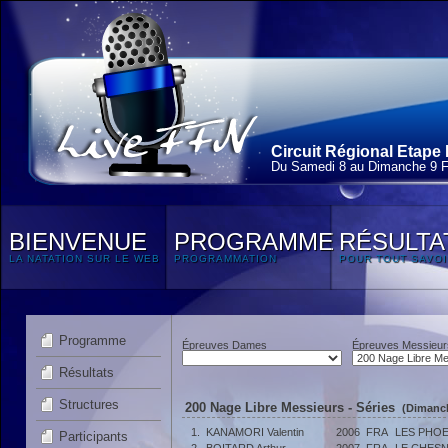
Circuit Régional Etape 
Du Samedi 8 au Dimanche 9 F
BIENVENUE
PROGRAMME
RÉSULTA
LA NATATION SUR LE WEB
PROGRAMMATION
POUR TOUT SAVOI
Programme
Épreuves Dames
Épreuves Messieur
Résultats
Structures
200 Nage Libre Messieurs - Séries
(Dimanch
1.
KANAMORI Valentin
2006
FRA
LES PHOE
Participants