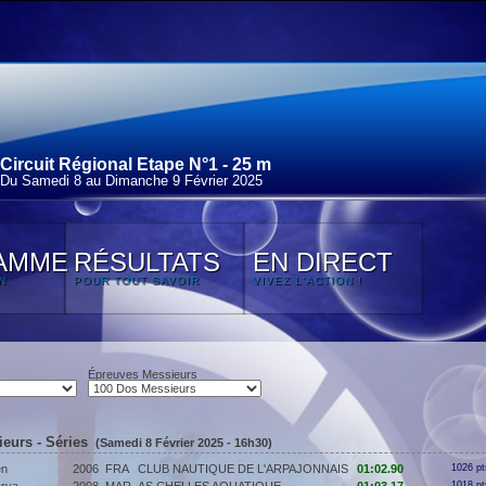
Circuit Régional Etape N°1 - 25 m
Du Samedi 8 au Dimanche 9 Février 2025
AMME
RÉSULTATS
EN DIRECT
N
POUR TOUT SAVOIR
VIVEZ L'ACTION !
Épreuves Messieurs
eurs - Séries
(Samedi 8 Février 2025 - 16h30)
en
2006
FRA
CLUB NAUTIQUE DE L'ARPAJONNAIS
01:02.90
1026 pt
1018 pt