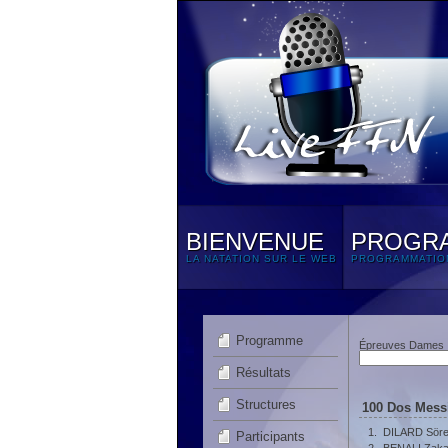
BIENVENUE
PROGR
LA NATATION SUR LE WEB
PROGRAMMATIO
Programme
Épreuves Dames
Résultats
Structures
100 Dos Messi
1.
DILARD Sör
Participants