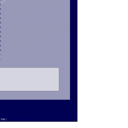
s
s
s
s
s
s
s
s
s
s
s
--
--
n
[
top
]