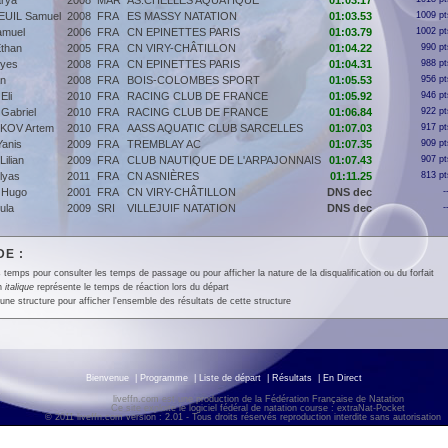
rya
2008
MAR
AS.CHELLES AQUATIQUE
01:03.17
UIL Samuel
2008
FRA
ES MASSY NATATION
01:03.53
1009 pt
muel
2006
FRA
CN EPINETTES PARIS
01:03.79
1002 pt
than
2005
FRA
CN VIRY-CHÂTILLON
01:04.22
990 pt
lyes
2008
FRA
CN EPINETTES PARIS
01:04.31
988 pt
an
2008
FRA
BOIS-COLOMBES SPORT
01:05.53
956 pt
li
2010
FRA
RACING CLUB DE FRANCE
01:05.92
946 pt
abriel
2010
FRA
RACING CLUB DE FRANCE
01:06.84
922 pt
KOV Artem
2010
FRA
AASS AQUATIC CLUB SARCELLES
01:07.03
917 pt
anis
2009
FRA
TREMBLAY AC
01:07.35
909 pt
ilian
2009
FRA
CLUB NAUTIQUE DE L'ARPAJONNAIS
01:07.43
907 pt
lyas
2011
FRA
CN ASNIÈRES
01:11.25
813 pt
 Hugo
2001
FRA
CN VIRY-CHÂTILLON
DNS dec
-
ula
2009
SRI
VILLEJUIF NATATION
DNS dec
-
E :
 temps pour consulter les temps de passage ou pour afficher la nature de la disqualification ou du forfait
en
italique
représente le temps de réaction lors du départ
une structure pour afficher l'ensemble des résultats de cette structure
Bienvenue
|
Programme
|
Liste de départ
|
Résultats
|
En Direct
liveffn.com est une production de la Fédération Française de Natation
Ce site exploite le logiciel fédéral de natation course : extraNat-Pocket
© 2011 liveffn.com version : 2.01 - Tous droits réservés reproduction interdite sans autorisatio