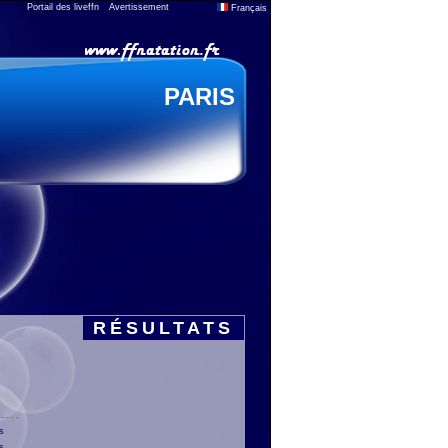
Portail des liveffn
Avertissement
Français
PARIS
RÉSULTATS
s
s