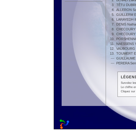
2.
BENALI Zaka
3.
TÊTU DUBRE
4.
ALLERON Sa
5.
GUILLERM E
6.
LARAYEDH I
7.
DENIS Nath
8.
CHECOURY E
9.
CHECOURY G
10.
PORSHENNI
11.
NAESSENS Y
12.
VAUBOURG L
13.
TOUMERT E
---
GUILLAUME
---
PERERA Sen
LÉGEND
Survolez les
Le chiffre 
Cliquez sur 