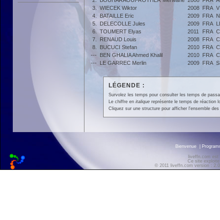
2.
BOUHARAOUI-ROTHER Merwane
2008
FRA
A
3.
WIECEK Wiktor
2008
FRA
V
4.
BATAILLE Eric
2009
FRA
N
5.
DELECOLLE Jules
2009
FRA
L
6.
TOUMERT Elyas
2011
FRA
C
7.
RENAUD Louis
2008
FRA
C
8.
BUCUCI Stefan
2010
FRA
C
---
BEN GHALIA Ahmed Khalil
2010
FRA
C
---
LE GARREC Merlin
2009
FRA
S
LÉGENDE :
Survolez les temps pour consulter les temps de passage 
Le chiffre en
italique
représente le temps de réaction l
Cliquez sur une structure pour afficher l'ensemble des 
Bienvenue
|
Progra
liveffn.com est
Ce site exploite
© 2011 liveffn.com version : 2.