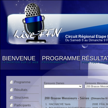
Circuit Régional Etape 
Du Samedi 8 au Dimanche 9 F
BIENVENUE
PROGRAMME
RÉSULTA
LA NATATION SUR LE WEB
PROGRAMMATION
POUR TOUT SAVOI
Programme
Épreuves Dames
Épreuves Messieur
Résultats
Structures
200 Brasse Messieurs - Séries
(Dimanche 9 F
1.
HACHACHE Yanis
2008
FRA
M
Participants