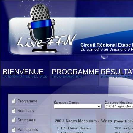
Circuit Régional Etape 
Du Samedi 8 au Dimanche 9 F
BIENVENUE
PROGRAMME
RÉSULTA
LA NATATION SUR LE WEB
PROGRAMMATION
POUR TOUT SAVOI
Programme
Épreuves Dames
Épreuves Messieur
Résultats
Structures
200 4 Nages Messieurs - Séries
(Samedi 8 Fé
1.
BAILLARGE Bastien
2004
FRA
Participants