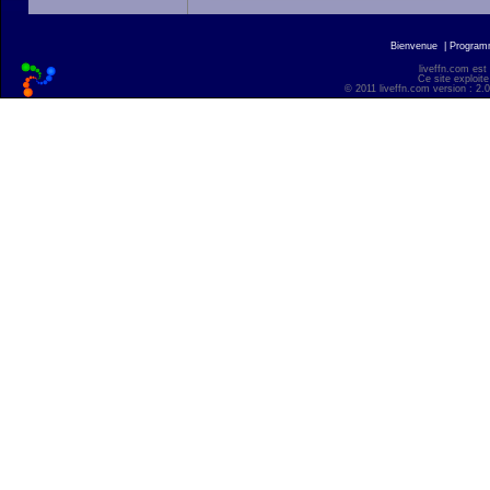
Bienvenue
|
Progra
liveffn.com est
Ce site exploite
© 2011 liveffn.com version : 2.