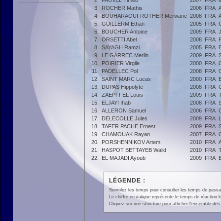
2.
FAUVEL Timéo
2007
FRA
3.
ROCHER Mathis
2006
FRA
4.
BOUHARAOUI-ROTHER Merwane
2008
FRA
5.
GUILLERM Ethan
2005
FRA
6.
BOUCHER Antoine
2009
FRA
7.
ORSETTI Abel
2008
FRA
8.
SAYAGH Ramzi
2005
FRA
9.
LE GARREC Merlin
2009
FRA
10.
POIRIER Virgile
2000
FRA
11.
PADELLEC Pol
2008
FRA
12.
SAINT MARC Lucas
2000
FRA
13.
DUPAS Hippolyte
2008
FRA
14.
ZAEPFFEL Louis
2009
FRA
15.
ELJAYI Ihab
2008
FRA
16.
ALLERON Samuel
2006
FRA
17.
DELECOLLE Jules
2009
FRA
18.
TAFER PACHE Ernest
2009
FRA
19.
CHAMOUAK Rayan
2007
FRA
20.
PORSHENNIKOV Artem
2010
FRA
21.
HASPOT BETTAYEB Walid
2010
FRA
22.
EL MAJADI Ayoub
2009
FRA
LÉGENDE :
Survolez les temps pour consulter les temps de passage 
Le chiffre en
italique
représente le temps de réaction l
Cliquez sur une structure pour afficher l'ensemble des 