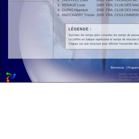
2.
ZAEPFFEL Louis
2009
FRA
TREMBLAY AC
3.
RENAUD Louis
2008
FRA
CLUB DES NAG
4.
DUPAS Hippolyte
2008
FRA
CLUB DES NAG
5.
KNOCKAERT Tristan
2009
FRA
COULOMMIERS
LÉGENDE :
Survolez les temps pour consulter les temps de passage 
Le chiffre en
italique
représente le temps de réaction l
Cliquez sur une structure pour afficher l'ensemble des 
Bienvenue
|
Progra
liveffn.com est
Ce site exploite
© 2011 liveffn.com version : 2.