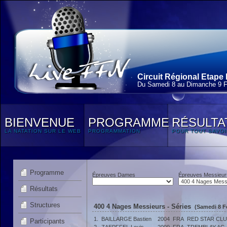
Circuit Régional Etape 
Du Samedi 8 au Dimanche 9 F
BIENVENUE
PROGRAMME
RÉSULTA
LA NATATION SUR LE WEB
PROGRAMMATION
POUR TOUT SAVOI
Programme
Épreuves Dames
Épreuves Messieur
Résultats
Structures
400 4 Nages Messieurs - Séries
(Samedi 8 Fé
1.
BAILLARGE Bastien
2004
FRA
RED STAR CL
Participants