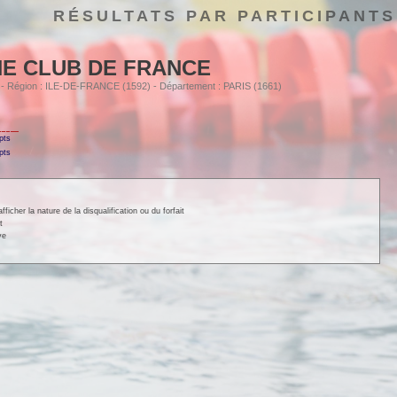
RÉSULTATS PAR PARTICIPANTS
E CLUB DE FRANCE
0 - Région : ILE-DE-FRANCE (1592) - Département : PARIS (1661)
pts
pts
cher la nature de la disqualification ou du forfait
t
ve