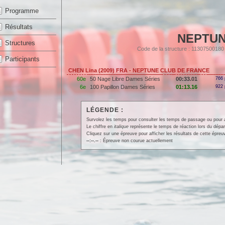
Programme
Résultats
NEPTUN
Structures
Code de la structure : 1130750018
Participants
CHEN Lina (2009) FRA - NEPTUNE CLUB DE FRANCE
60e
50 Nage Libre Dames Séries
00:33.01
766 
6e
100 Papillon Dames Séries
01:13.16
922 
LÉGENDE :
Survolez les temps pour consulter les temps de passage ou pour affi
Le chiffre en
italique
représente le temps de réaction lors du dépar
Cliquez sur une épreuve pour afficher les résultats de cette épreu
--:--.--
: Épreuve non courue actuellement