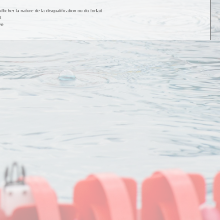
cher la nature de la disqualification ou du forfait
t
ve