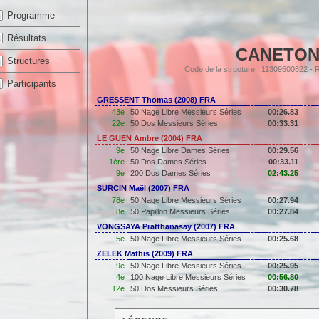
Programme
Résultats
CANETON
Structures
Code de la structure : 11309500822 -
Participants
GRESSENT Thomas (2008) FRA
43e
50 Nage Libre Messieurs Séries
00:26.83
22e
50 Dos Messieurs Séries
00:33.31
LE GUEN Ambre (2004) FRA
9e
50 Nage Libre Dames Séries
00:29.56
1ère
50 Dos Dames Séries
00:33.11
9e
200 Dos Dames Séries
02:43.25
SURCIN Maël (2007) FRA
78e
50 Nage Libre Messieurs Séries
00:27.94
8e
50 Papillon Messieurs Séries
00:27.84
VONGSAYA Pratthanasay (2007) FRA
5e
50 Nage Libre Messieurs Séries
00:25.68
ZELEK Mathis (2009) FRA
9e
50 Nage Libre Messieurs Séries
00:25.95
4e
100 Nage Libre Messieurs Séries
00:56.80
12e
50 Dos Messieurs Séries
00:30.78