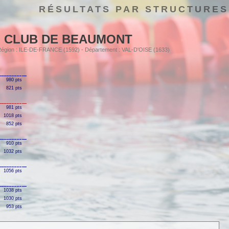
RÉSULTATS PAR STRUCTURES
 CLUB DE BEAUMONT
 Région : ILE-DE-FRANCE (1592) - Département : VAL-D'OISE (1633)
980 pts
821 pts
981 pts
1018 pts
852 pts
910 pts
1032 pts
1056 pts
1038 pts
1030 pts
953 pts