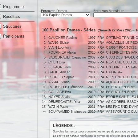
Programme
Épreuves Dames
Épreuves Messieurs
Résultats
Structures
100 Papillon Dames - Séries
(Samedi 22 Mars 2025 - 1
Participants
1.
GAUCHER Pauline
1997
FRA
OPTIMAX TRAINING
2.
WANG Eloise
2009
FRA
AQUACLUB LE PEC
3.
VIAIN Lou-Ann
2008
FRA
CERGY PONTOISE 
4.
FOURNIER Alexia
2010
FRA
CN EPINETTES PAR
5.
SABOURAULT Capucine
2007
FRA
CLUB DES NAGEUR
6.
CHEN Lina
2009
FRA
NEPTUNE CLUB DE
7.
EL FAQRI Ines
2009
FRA
CN EPINETTES PAR
8.
GAOUI Anissa
2011
FRA
CA ORSAY
9.
PERRIER Sophia
2011
FRA
NEPTUNE CLUB DE
10.
ASSADI Viana
2009
FRA
AQUACLUB LE PEC
11.
ROUSSILLE Clémence
2010
FRA
ES SUCY-EN-BRIE
12.
COLLACE Eva
2010
FRA
ES SUCY-EN-BRIE
13.
NOYER Shaina
2010
FRA
ETOILE SAINT-LEU
14.
DEMERCASTEL Yna
2011
FRA
AS CORBEIL-ESSO
15.
WATIN Paule
2011
FRA
LES PHOENIX D'A
---
BOUYAHMED Shainesse
2010
FRA
AASS AQUATIC CL
LÉGENDE :
Survolez les temps pour consulter les temps de passage ou pour affi
Le chiffre en
italique
représente le temps de réaction lors du dépar