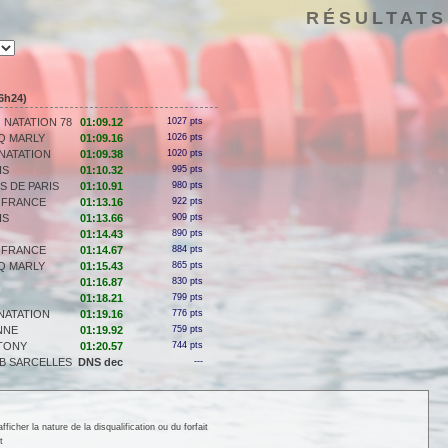
RÉSULTATS
6h24)
 NATATION 78
01:09.12
1027 pts
Q MARLY
01:09.16
1026 pts
NATATION
01:09.38
1020 pts
IS
01:10.32
995 pts
S DE PARIS
01:10.91
980 pts
 FRANCE
01:13.16
922 pts
IS
01:13.66
909 pts
01:14.43
890 pts
 FRANCE
01:14.67
884 pts
Q MARLY
01:15.43
865 pts
01:16.87
830 pts
01:18.21
799 pts
 NATATION
01:19.16
776 pts
NNE
01:19.92
759 pts
NTONY
01:20.57
744 pts
UB SARCELLES
DNS dec
---
cher la nature de la disqualification ou du forfait
t