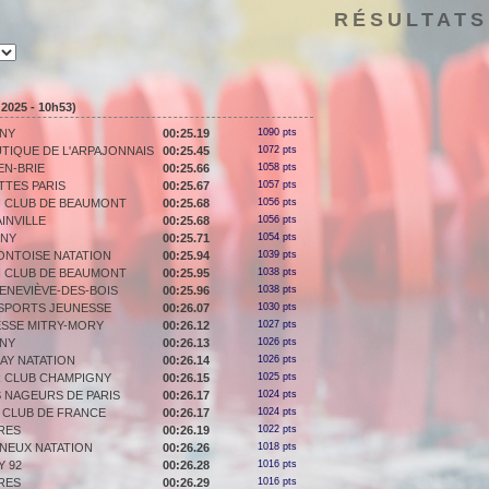
RÉSULTATS
2025 - 10h53)
NY
00:25.19
1090 pts
TIQUE DE L'ARPAJONNAIS
00:25.45
1072 pts
EN-BRIE
00:25.66
1058 pts
TTES PARIS
00:25.67
1057 pts
 CLUB DE BEAUMONT
00:25.68
1056 pts
INVILLE
00:25.68
1056 pts
GNY
00:25.71
1054 pts
ONTOISE NATATION
00:25.94
1039 pts
 CLUB DE BEAUMONT
00:25.95
1038 pts
ENEVIÈVE-DES-BOIS
00:25.96
1038 pts
 SPORTS JEUNESSE
00:26.07
1030 pts
ESSE MITRY-MORY
00:26.12
1027 pts
NY
00:26.13
1026 pts
AY NATATION
00:26.14
1026 pts
R CLUB CHAMPIGNY
00:26.15
1025 pts
 NAGEURS DE PARIS
00:26.17
1024 pts
 CLUB DE FRANCE
00:26.17
1024 pts
RES
00:26.19
1022 pts
NEUX NATATION
00:26.26
1018 pts
Y 92
00:26.28
1016 pts
RES
00:26.29
1016 pts