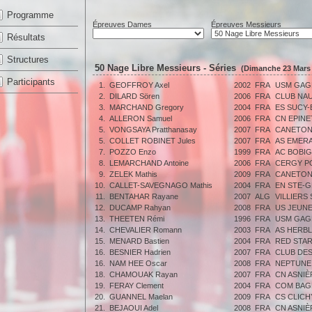
Programme
Épreuves Dames
Épreuves Messieurs
Résultats
Structures
50 Nage Libre Messieurs - Séries
(Dimanche 23 Mars 
Participants
1.
GEOFFROY Axel
2002
FRA
USM GAG
2.
DILARD Sören
2006
FRA
CLUB NAU
3.
MARCHAND Gregory
2004
FRA
ES SUCY-
4.
ALLERON Samuel
2006
FRA
CN EPINE
5.
VONGSAYA Pratthanasay
2007
FRA
CANETON
5.
COLLET ROBINET Jules
2007
FRA
AS EMERA
7.
POZZO Enzo
1999
FRA
AC BOBI
8.
LEMARCHAND Antoine
2006
FRA
CERGY P
9.
ZELEK Mathis
2009
FRA
CANETON
10.
CALLET-SAVEGNAGO Mathis
2004
FRA
EN STE-G
11.
BENTAHAR Rayane
2007
ALG
VILLIERS
12.
DUCAMP Rahyan
2008
FRA
US JEUN
13.
THEETEN Rémi
1996
FRA
USM GAG
14.
CHEVALIER Romann
2003
FRA
AS HERBL
15.
MENARD Bastien
2004
FRA
RED STA
16.
BESNIER Hadrien
2007
FRA
CLUB DES
16.
NAM HEE Oscar
2008
FRA
NEPTUNE
18.
CHAMOUAK Rayan
2007
FRA
CN ASNIÈ
19.
FERAY Clement
2004
FRA
COM BAG
20.
GUANNEL Maelan
2009
FRA
CS CLICH
21.
BEJAOUI Adel
2008
FRA
CN ASNIÈ