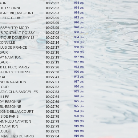
MAUR
00:26.92
974 pts
EIL-ESSONNE
00:26.92
974 pts
OGNE-BILLANCOURT
00:26.93
974 pts
HLETIC CLUB
00:26.95
973 pts
Y
00:26.99
970 pts
ESSE MITRY-MORY
00:26.99
970 pts
UB PONTAULT-ROISSY
00:27.02
968 pts
UTIQUE DOMREMY 13
00:27.09
964 pts
CONVILLE
00:27.14
960 pts
CLUB DE FRANCE
00:27.17
958 pts
EAUX
00:27.18
958 pts
AY NATATION
00:27.19
957 pts
EAUX
00:27.19
957 pts
B LE PECQ MARLY
00:27.26
953 pts
 SPORTS JEUNESSE
00:27.30
950 pts
Y AC
00:27.41
943 pts
NEUX NATATION
00:27.51
937 pts
CLOUD
00:27.52
936 pts
ATIC CLUB SARCELLES
00:27.53
935 pts
ILLES
00:27.64
928 pts
OY-ESSONNE
00:27.69
925 pts
EIL-ESSONNE
00:27.70
925 pts
OGNE-BILLANCOURT
00:27.71
924 pts
S DE PARIS
00:27.78
920 pts
AINT-LEU NATATION
00:27.79
919 pts
 NATATION
00:27.79
919 pts
CLOUD
00:27.83
916 pts
 NAGEURS DE PARIS
00:27.84
916 pts