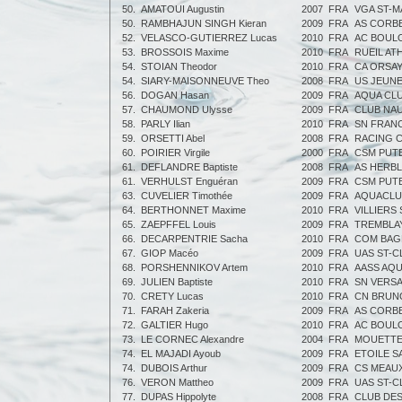
50.
AMATOUI Augustin
2007
FRA
VGA ST-
50.
RAMBHAJUN SINGH Kieran
2009
FRA
AS CORB
52.
VELASCO-GUTIERREZ Lucas
2010
FRA
AC BOUL
53.
BROSSOIS Maxime
2010
FRA
RUEIL AT
54.
STOIAN Theodor
2010
FRA
CA ORSA
54.
SIARY-MAISONNEUVE Theo
2008
FRA
US JEUN
56.
DOGAN Hasan
2009
FRA
AQUA CL
57.
CHAUMOND Ulysse
2009
FRA
CLUB NA
58.
PARLY Ilian
2010
FRA
SN FRAN
59.
ORSETTI Abel
2008
FRA
RACING 
60.
POIRIER Virgile
2000
FRA
CSM PUT
61.
DEFLANDRE Baptiste
2008
FRA
AS HERBL
61.
VERHULST Enguéran
2009
FRA
CSM PUT
63.
CUVELIER Timothée
2009
FRA
AQUACLU
64.
BERTHONNET Maxime
2010
FRA
VILLIERS
65.
ZAEPFFEL Louis
2009
FRA
TREMBLA
66.
DECARPENTRIE Sacha
2010
FRA
COM BAG
67.
GIOP Macéo
2009
FRA
UAS ST-
68.
PORSHENNIKOV Artem
2010
FRA
AASS AQU
69.
JULIEN Baptiste
2010
FRA
SN VERSA
70.
CRETY Lucas
2010
FRA
CN BRUN
71.
FARAH Zakeria
2009
FRA
AS CORB
72.
GALTIER Hugo
2010
FRA
AC BOUL
73.
LE CORNEC Alexandre
2004
FRA
MOUETTE
74.
EL MAJADI Ayoub
2009
FRA
ETOILE S
74.
DUBOIS Arthur
2009
FRA
CS MEAUX
76.
VERON Mattheo
2009
FRA
UAS ST-
77.
DUPAS Hippolyte
2008
FRA
CLUB DES