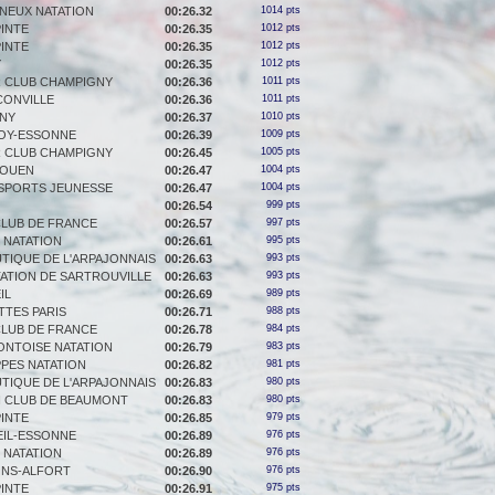
NEUX NATATION
00:26.32
1014 pts
PINTE
00:26.35
1012 pts
PINTE
00:26.35
1012 pts
Y
00:26.35
1012 pts
R CLUB CHAMPIGNY
00:26.36
1011 pts
CONVILLE
00:26.36
1011 pts
NY
00:26.37
1010 pts
OY-ESSONNE
00:26.39
1009 pts
R CLUB CHAMPIGNY
00:26.45
1005 pts
-OUEN
00:26.47
1004 pts
 SPORTS JEUNESSE
00:26.47
1004 pts
00:26.54
999 pts
CLUB DE FRANCE
00:26.57
997 pts
F NATATION
00:26.61
995 pts
TIQUE DE L'ARPAJONNAIS
00:26.63
993 pts
ATION DE SARTROUVILLE
00:26.63
993 pts
IL
00:26.69
989 pts
TTES PARIS
00:26.71
988 pts
CLUB DE FRANCE
00:26.78
984 pts
ONTOISE NATATION
00:26.79
983 pts
PPES NATATION
00:26.82
981 pts
TIQUE DE L'ARPAJONNAIS
00:26.83
980 pts
 CLUB DE BEAUMONT
00:26.83
980 pts
PINTE
00:26.85
979 pts
EIL-ESSONNE
00:26.89
976 pts
F NATATION
00:26.89
976 pts
ONS-ALFORT
00:26.90
976 pts
PINTE
00:26.91
975 pts