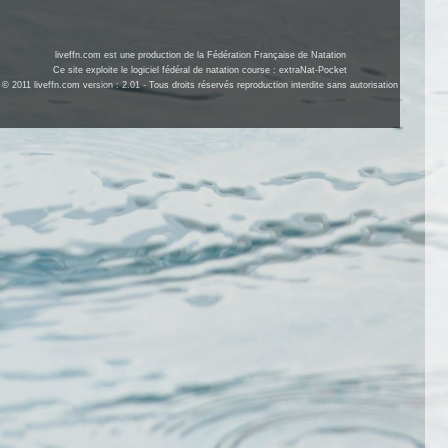
liveffn.com est une production de la Fédération Française de Natation
Ce site exploite le logiciel fédéral de natation course : extraNat-Pocket
© 2011 liveffn.com version : 2.01 - Tous droits réservés reproduction interdite sans autorisation