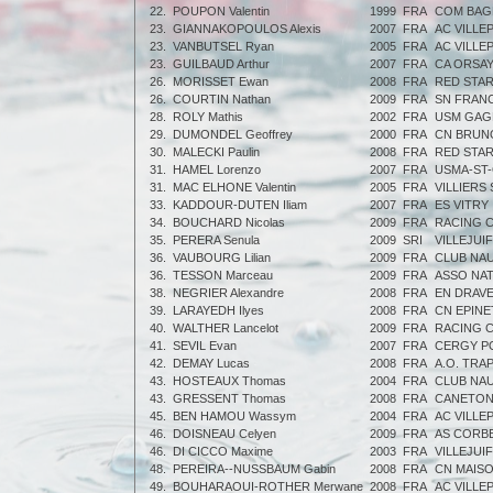
22.
POUPON Valentin
1999
FRA
COM BAG
23.
GIANNAKOPOULOS Alexis
2007
FRA
AC VILLE
23.
VANBUTSEL Ryan
2005
FRA
AC VILLE
23.
GUILBAUD Arthur
2007
FRA
CA ORSA
26.
MORISSET Ewan
2008
FRA
RED STA
26.
COURTIN Nathan
2009
FRA
SN FRAN
28.
ROLY Mathis
2002
FRA
USM GAG
29.
DUMONDEL Geoffrey
2000
FRA
CN BRUN
30.
MALECKI Paulin
2008
FRA
RED STA
31.
HAMEL Lorenzo
2007
FRA
USMA-ST
31.
MAC ELHONE Valentin
2005
FRA
VILLIERS
33.
KADDOUR-DUTEN Iliam
2007
FRA
ES VITRY
34.
BOUCHARD Nicolas
2009
FRA
RACING 
35.
PERERA Senula
2009
SRI
VILLEJUI
36.
VAUBOURG Lilian
2009
FRA
CLUB NAU
36.
TESSON Marceau
2009
FRA
ASSO NAT
38.
NEGRIER Alexandre
2008
FRA
EN DRAVE
39.
LARAYEDH Ilyes
2008
FRA
CN EPINE
40.
WALTHER Lancelot
2009
FRA
RACING 
41.
SEVIL Evan
2007
FRA
CERGY P
42.
DEMAY Lucas
2008
FRA
A.O. TRA
43.
HOSTEAUX Thomas
2004
FRA
CLUB NAU
43.
GRESSENT Thomas
2008
FRA
CANETON
45.
BEN HAMOU Wassym
2004
FRA
AC VILLE
46.
DOISNEAU Celyen
2009
FRA
AS CORB
46.
DI CICCO Maxime
2003
FRA
VILLEJUI
48.
PEREIRA--NUSSBAUM Gabin
2008
FRA
CN MAIS
49.
BOUHARAOUI-ROTHER Merwane
2008
FRA
AC VILLE