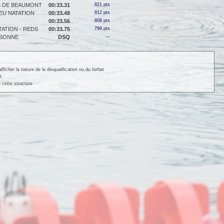
 DE BEAUMONT
00:33.31
821 pts
LEU NATATION
00:33.48
812 pts
00:33.56
808 pts
ATION - REDS
00:33.75
799 pts
SSONNE
DSQ
---
cher la nature de la disqualification ou du forfait
t
 cette structure