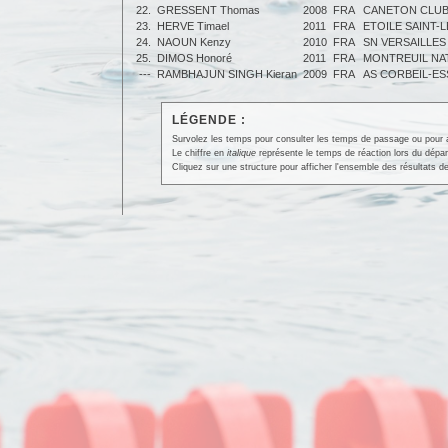
22.
GRESSENT Thomas
2008
FRA
CANETON CLUB
23.
HERVE Timael
2011
FRA
ETOILE SAINT-
24.
NAOUN Kenzy
2010
FRA
SN VERSAILLES
25.
DIMOS Honoré
2011
FRA
MONTREUIL NAT
---
RAMBHAJUN SINGH Kieran
2009
FRA
AS CORBEIL-E
LÉGENDE :
Survolez les temps pour consulter les temps de passage ou pour affi
Le chiffre en
italique
représente le temps de réaction lors du dépar
Cliquez sur une structure pour afficher l'ensemble des résultats de