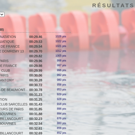
RÉSULTATS
48)
NATATION
00:29.46
1026 pts
QUATIQUE
00:29.53
1022 pts
 DE FRANCE
00:29.54
1021 pts
E DOMREMY 13
00:29.70
1012 pts
00:29.82
1005 pts
PARIS
00:29.96
998 pts
DE FRANCE
00:29.98
997 pts
C CLUB
00:29.99
996 pts
PARIS
00:30.06
992 pts
D'ANTONY
00:30.28
980 pts
00:30.72
956 pts
 DE BEAUMONT
00:30.78
953 pts
00:31.23
929 pts
TION
00:31.25
928 pts
CLUB SARCELLES
00:31.43
918 pts
URS DE PARIS
00:31.85
896 pts
 BOUVINES
00:31.88
894 pts
BILLANCOURT
00:32.23
876 pts
 BOUVINES
00:32.54
860 pts
00:32.61
856 pts
BILLANCOURT
00:32.69
852 pts