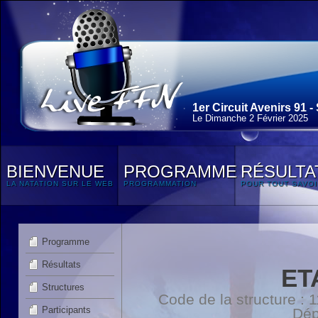
1er Circuit Avenirs 91 -
Le Dimanche 2 Février 2025
BIENVENUE
PROGRAMME
RÉSULTA
LA NATATION SUR LE WEB
PROGRAMMATION
POUR TOUT SAVOI
Programme
Résultats
ET
Structures
Code de la structure :
Participants
Dép