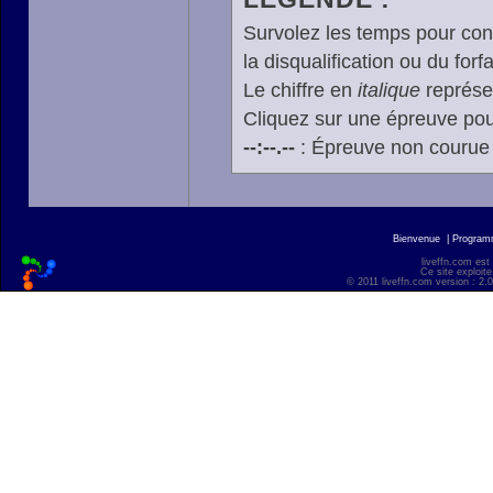
Survolez les temps pour cons
la disqualification ou du forfa
Le chiffre en
italique
représen
Cliquez sur une épreuve pour
--:--.--
: Épreuve non courue
Bienvenue
|
Progra
liveffn.com est
Ce site exploite
© 2011 liveffn.com version : 2.