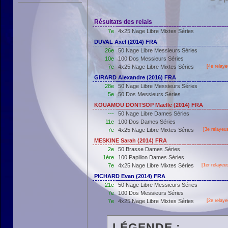
Résultats des relais
7e
4x25 Nage Libre Mixtes Séries
DUVAL Axel (2014) FRA
26e
50 Nage Libre Messieurs Séries
10e
100 Dos Messieurs Séries
7e
4x25 Nage Libre Mixtes Séries
[4e relaye
GIRARD Alexandre (2016) FRA
28e
50 Nage Libre Messieurs Séries
5e
50 Dos Messieurs Séries
KOUAMOU DONTSOP Maelle (2014) FRA
---
50 Nage Libre Dames Séries
11e
100 Dos Dames Séries
7e
4x25 Nage Libre Mixtes Séries
[3e relayeu
MESKINE Sarah (2014) FRA
2e
50 Brasse Dames Séries
1ère
100 Papillon Dames Séries
7e
4x25 Nage Libre Mixtes Séries
[
1er
relayeu
PICHARD Evan (2014) FRA
21e
50 Nage Libre Messieurs Séries
7e
100 Dos Messieurs Séries
7e
4x25 Nage Libre Mixtes Séries
[2e relaye
LÉGENDE :