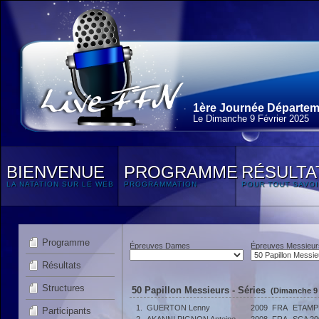
1ère Journée Départeme
Le Dimanche 9 Février 2025
BIENVENUE
PROGRAMME
RÉSULTA
LA NATATION SUR LE WEB
PROGRAMMATION
POUR TOUT SAVOI
Programme
Épreuves Dames
Épreuves Messieur
Résultats
Structures
50 Papillon Messieurs - Séries
(Dimanche 9 
1.
GUERTON Lenny
2009
FRA
ETAMP
Participants