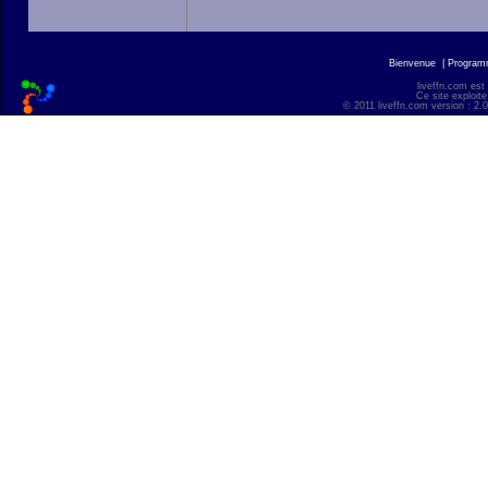
Bienvenue
|
Progra
liveffn.com est
Ce site exploite
© 2011 liveffn.com version : 2.