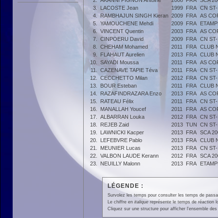
2.
AKANNI PIGNON Antoine
2008
FRA
SCA 20
3.
LACOSTE Jean
1999
FRA
CN ST
4.
RAMBHAJUN SINGH Kieran
2009
FRA
AS CO
5.
YAMOUCHENE Mehdi
2009
FRA
ETAMP
6.
VINCENT Quentin
2003
FRA
AS CO
7.
CINPOERU David
2009
FRA
CN ST
8.
CHEHAM Mohamed
2011
FRA
CLUB 
9.
FLAHAUT Aurelien
2013
FRA
CLUB 
10.
SAYADI Moussa
2011
FRA
AS CO
11.
CAZENAVE TAPIE Téva
2011
FRA
CN ST
12.
CECCHETTO Milan
2012
FRA
CN ST
13.
BOUR Esteban
2011
FRA
CLUB 
14.
RAZAFINDRAZARA Enzo
2013
FRA
AS CO
15.
RATEAU Félix
2011
FRA
CN ST
16.
MANALLAH Youcef
2011
FRA
AS CO
17.
ALBARRAN Louka
2012
FRA
CN ST
18.
REJEB Zaid
2013
TUN
CN ST
19.
LAWNICKI Kacper
2013
FRA
SCA 20
20.
LEFEBVRE Pablo
2013
FRA
CLUB 
21.
MEUNIER Lucas
2013
FRA
CN ST
22.
VALBON LAUDE Kerann
2012
FRA
SCA 20
23.
NEUILLY Malonn
2013
FRA
ETAMP
LÉGENDE :
Survolez les temps pour consulter les temps de passage 
Le chiffre en
italique
représente le temps de réaction l
Cliquez sur une structure pour afficher l'ensemble des 