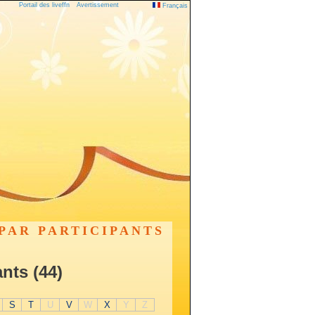
Portail des liveffn
Avertissement
Français
PAR PARTICIPANTS
ants (44)
S
T
U
V
W
X
Y
Z