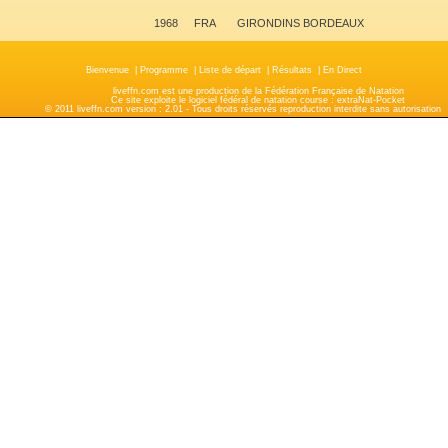
1968
FRA
GIRONDINS BORDEAUX
Bienvenue
|
Programme
|
Liste de départ
|
Résultats
|
En Direct
liveffn.com est une production de la Fédération Française de Natation
Ce site exploite le logiciel fédéral de natation course : extraNat-Pocket
© 2011 liveffn.com version : 2.01 - Tous droits réservés reproduction interdite sans autorisatio