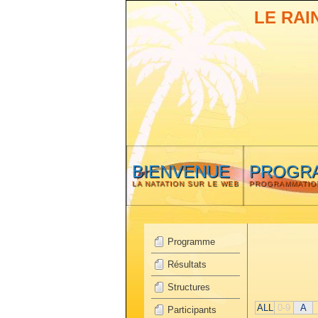
LE RAI
BIENVENUE
PROGR
LA NATATION SUR LE WEB
PROGRAMMATIO
Programme
Résultats
Structures
ALL
0-9
A
Participants