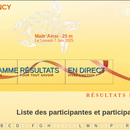
NCY
Maitr’Ainsi - 25 m
Le Samedi 7 Juin 2025
AMME
RÉSULTATS
EN DIRECT
N
POUR TOUT SAVOIR
VIVEZ L'ACTION !
RÉSULTATS 
Liste des participantes et particip
B
C
D
E
F
G
H
I
J
K
L
M
N
O
P
Q
R