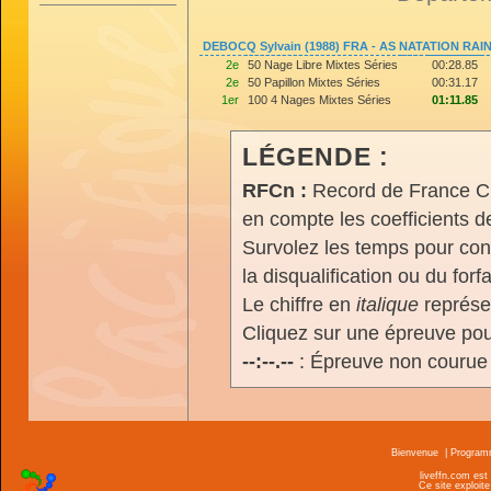
DEBOCQ Sylvain (1988) FRA - AS NATATION RAI
2e
50 Nage Libre Mixtes Séries
00:28.85
2e
50 Papillon Mixtes Séries
00:31.17
1er
100 4 Nages Mixtes Séries
01:11.85
LÉGENDE :
RFCn :
Record de France Cn,
en compte les coefficients 
Survolez les temps pour cons
la disqualification ou du forfa
Le chiffre en
italique
représen
Cliquez sur une épreuve pour
--:--.--
: Épreuve non courue
Bienvenue
|
Progra
liveffn.com est
Ce site exploite