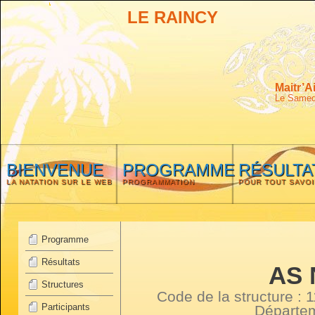
LE RAINCY
Maitr’A
Le Samedi
BIENVENUE
PROGRAMME
RÉSULTA
LA NATATION SUR LE WEB
PROGRAMMATION
POUR TOUT SAVOI
Programme
Résultats
AS 
Structures
Code de la structure :
Participants
Départe