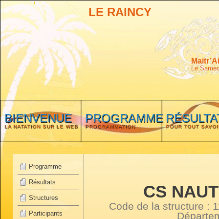
LE RAINCY
Maitr’A
Le Samedi
BIENVENUE
PROGRAMME
RÉSULTA
LA NATATION SUR LE WEB
PROGRAMMATION
POUR TOUT SAVOI
Programme
Résultats
CS NAUT
Structures
Code de la structure :
Participants
Départe