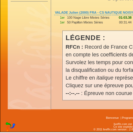
VALADE Julien (2000) FRA - CS NAUTIQUE NOI
1er
100 Nage Libre Mixtes Séries
01:03.38
1er
50 Papillon Mixtes Séries
00:31.44
LÉGENDE :
RFCn :
Record de France Cn,
en compte les coefficients 
Survolez les temps pour cons
la disqualification ou du forfa
Le chiffre en
italique
représen
Cliquez sur une épreuve pour
--:--.--
: Épreuve non courue
Bienvenue
|
Progra
liveffn.com est
Ce site exploite
© 2011 liveffn.com version : 2.