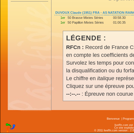
DUVOUX Claude (1951) FRA - AS NATATION RAI
1er
50 Brasse Mixtes Séries
00:58.30
1er
50 Papillon Mixtes Séries
01:00.35
LÉGENDE :
RFCn :
Record de France Cn,
en compte les coefficients 
Survolez les temps pour cons
la disqualification ou du forfa
Le chiffre en
italique
représen
Cliquez sur une épreuve pour
--:--.--
: Épreuve non courue
Bienvenue
|
Progra
liveffn.com est
Ce site exploite
© 2011 liveffn.com version : 2.