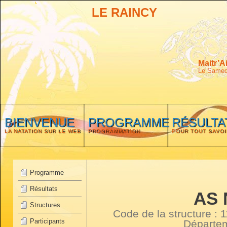
LE RAINCY
Maitr’A
Le Samedi
BIENVENUE
PROGRAMME
RÉSULTA
LA NATATION SUR LE WEB
PROGRAMMATION
POUR TOUT SAVOI
Programme
Résultats
AS 
Structures
Code de la structure :
Participants
Départe