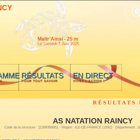
NCY
Maitr’Ainsi - 25 m
Le Samedi 7 Juin 2025
AMME
RÉSULTATS
EN DIRECT
N
POUR TOUT SAVOIR
VIVEZ L'ACTION !
RÉSULTATS 
AS NATATION RAINCY
Code de la structure : 11309300051 - Région : ILE-DE-FRANCE (1592) - Département :