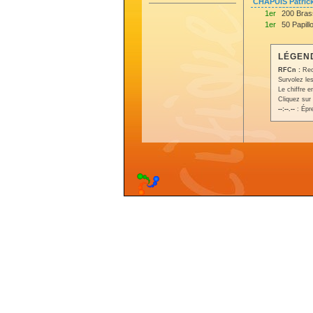
CHAPUIS Patric
1er
200 Bras
1er
50 Papill
LÉGEND
RFCn :
Rec
Survolez les
Le chiffre 
Cliquez sur 
--:--.--
: Épr