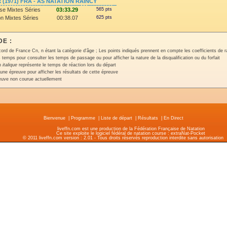
k (1971) FRA - AS NATATION RAINCY
se Mixtes Séries
03:33.29
565 pts
on Mixtes Séries
00:38.07
625 pts
E :
ord de France Cn, n étant la catégorie d'âge ; Les points indiqués prennent en compte les coefficients de 
 temps pour consulter les temps de passage ou pour afficher la nature de la disqualification ou du forfait
en
italique
représente le temps de réaction lors du départ
une épreuve pour afficher les résultats de cette épreuve
euve non courue actuellement
Bienvenue
|
Programme
|
Liste de départ
|
Résultats
|
En Direct
liveffn.com est une production de la Fédération Française de Natation
Ce site exploite le logiciel fédéral de natation course : extraNat-Pocket
© 2011 liveffn.com version : 2.01 - Tous droits réservés reproduction interdite sans autorisatio