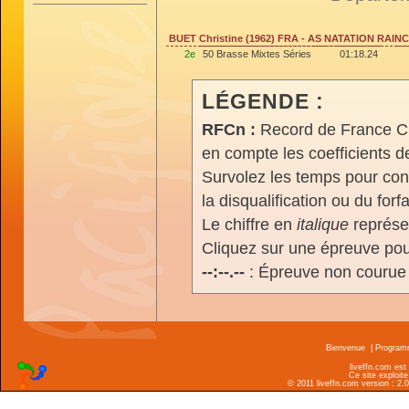
BUET Christine (1962) FRA - AS NATATION RAIN
2e
50 Brasse Mixtes Séries
01:18.24
LÉGENDE :
RFCn :
Record de France Cn,
en compte les coefficients 
Survolez les temps pour cons
la disqualification ou du forfa
Le chiffre en
italique
représen
Cliquez sur une épreuve pour
--:--.--
: Épreuve non courue
Bienvenue
|
Progra
liveffn.com est
Ce site exploite
© 2011 liveffn.com version : 2.