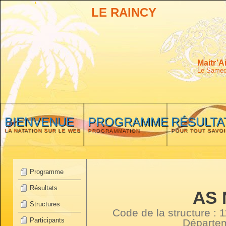
LE RAINCY
Maitr’A
Le Samedi
BIENVENUE
PROGRAMME
RÉSULTA
LA NATATION SUR LE WEB
PROGRAMMATION
POUR TOUT SAVOI
Programme
Résultats
AS 
Structures
Code de la structure :
Participants
Départe