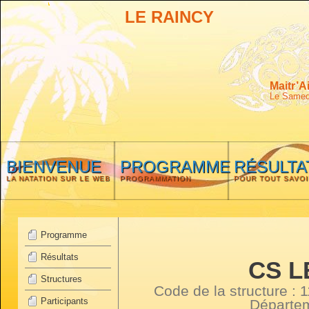
LE RAINCY
Maitr’A
Le Samedi
BIENVENUE
PROGRAMME
RÉSULTA
LA NATATION SUR LE WEB
PROGRAMMATION
POUR TOUT SAVOI
Programme
Résultats
CS L
Structures
Code de la structure :
Participants
Départe