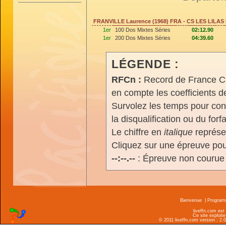
FRANVILLE Laurence (1968) FRA - CS LES LILA
1er
100 Dos Mixtes Séries
02:12.90
1er
200 Dos Mixtes Séries
04:39.60
LÉGENDE :
RFCn :
Record de France Cn,
en compte les coefficients 
Survolez les temps pour cons
la disqualification ou du forfa
Le chiffre en
italique
représen
Cliquez sur une épreuve pour
--:--.--
: Épreuve non courue
Bienvenue
|
Progra
liveffn.com est
Ce site exploite
© 2011 liveffn.com version : 2.