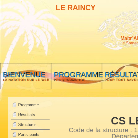
LE RAINCY
Maitr’A
Le Samedi
BIENVENUE
PROGRAMME
RÉSULTA
LA NATATION SUR LE WEB
PROGRAMMATION
POUR TOUT SAVOI
Programme
Résultats
CS L
Structures
Code de la structure :
Participants
Départe