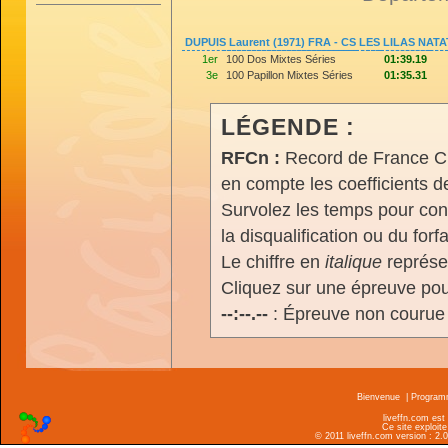
DUPUIS Laurent (1971) FRA - CS LES LILAS NAT
1er
100 Dos Mixtes Séries
01:39.19
3e
100 Papillon Mixtes Séries
01:35.31
LÉGENDE :
RFCn :
Record de France Cn,
en compte les coefficients 
Survolez les temps pour cons
la disqualification ou du forfa
Le chiffre en
italique
représen
Cliquez sur une épreuve pour
--:--.--
: Épreuve non courue
Bienvenue
|
Progra
liveffn.com est
Ce site exploite
© 2011 liveffn.com version : 2.