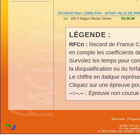
RICHAUD Marc (1969) FRA - APSAP VILLE DE PAR
1er
200 4 Nages Mixtes Séries
03:30.40
LÉGENDE :
RFCn :
Record de France Cn,
en compte les coefficients 
Survolez les temps pour cons
la disqualification ou du forfa
Le chiffre en
italique
représen
Cliquez sur une épreuve pour
--:--.--
: Épreuve non courue
Bienvenue
|
Progra
liveffn.com est
Ce site exploite
© 2011 liveffn.com version : 2.