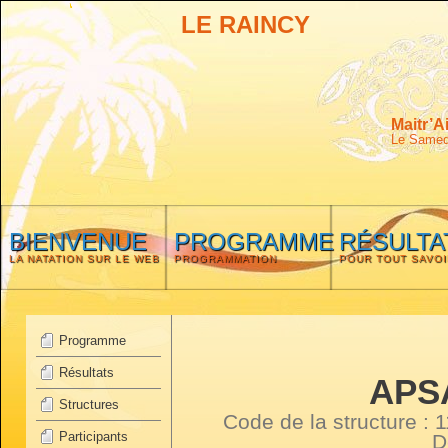
LE RAINCY
Maitr’A
Le Samedi
BIENVENUE
PROGRAMME
RÉSULTA
LA NATATION SUR LE WEB
PROGRAMMATION
POUR TOUT SAVOI
Programme
Résultats
APS
Structures
Code de la structure :
Participants
D