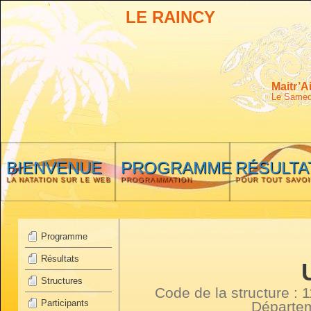
LE RAINCY
Maitr’A
Le Samedi
BIENVENUE
PROGRAMME
RÉSULTA
LA NATATION SUR LE WEB
PROGRAMMATION
POUR TOUT SAVOI
Programme
Résultats
Structures
Code de la structure :
Participants
Départe