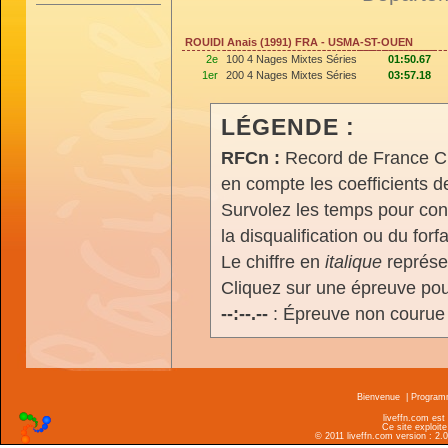
ROUIDI Anais (1991) FRA - USMA-ST-OUEN
2e
100 4 Nages Mixtes Séries
01:50.67
1er
200 4 Nages Mixtes Séries
03:57.18
LÉGENDE :
RFCn :
Record de France Cn,
en compte les coefficients 
Survolez les temps pour cons
la disqualification ou du forfa
Le chiffre en
italique
représen
Cliquez sur une épreuve pour
--:--.--
: Épreuve non courue
Bienvenue
|
Progra
liveffn.com est
Ce site exploite
© 2011 liveffn.com version : 2.