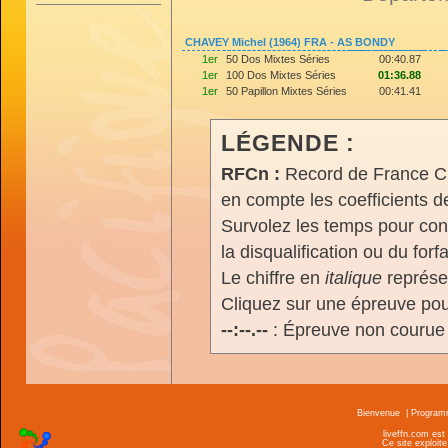
CHAVEY Michel (1964) FRA - AS BONDY
1er
50 Dos Mixtes Séries
00:40.87
1er
100 Dos Mixtes Séries
01:36.88
1er
50 Papillon Mixtes Séries
00:41.41
LÉGENDE :
RFCn :
Record de France Cn,
en compte les coefficients 
Survolez les temps pour cons
la disqualification ou du forfa
Le chiffre en
italique
représen
Cliquez sur une épreuve pour
--:--.--
: Épreuve non courue
Bienvenue
|
Progra
liveffn.com est
Ce site exploite