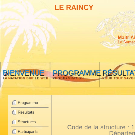
LE RAINCY
Maitr’A
Le Samedi
BIENVENUE
PROGRAMME
RÉSULTA
LA NATATION SUR LE WEB
PROGRAMMATION
POUR TOUT SAVOI
Programme
Résultats
Structures
Code de la structure :
Participants
Départe