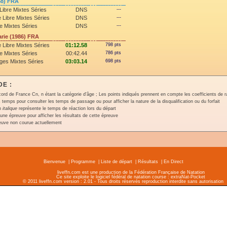
58) FRA
Libre Mixtes Séries
DNS
---
 Libre Mixtes Séries
DNS
---
e Mixtes Séries
DNS
---
rie (1986) FRA
 Libre Mixtes Séries
01:12.58
798 pts
e Mixtes Séries
00:42.44
786 pts
ges Mixtes Séries
03:03.14
698 pts
E :
ord de France Cn, n étant la catégorie d'âge ; Les points indiqués prennent en compte les coefficients de 
 temps pour consulter les temps de passage ou pour afficher la nature de la disqualification ou du forfait
en
italique
représente le temps de réaction lors du départ
une épreuve pour afficher les résultats de cette épreuve
euve non courue actuellement
Bienvenue
|
Programme
|
Liste de départ
|
Résultats
|
En Direct
liveffn.com est une production de la Fédération Française de Natation
Ce site exploite le logiciel fédéral de natation course : extraNat-Pocket
© 2011 liveffn.com version : 2.01 - Tous droits réservés reproduction interdite sans autorisatio