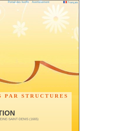
Portail des liveffn
Avertissement
Français
S PAR STRUCTURES
TION
 SEINE-SAINT-DENIS (1665)