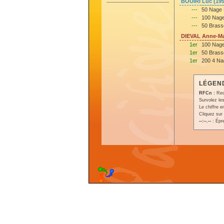
BOUIRI Luc (19
---
50 Nage 
---
100 Nage
---
50 Brass
DIEVAL Anne-Ma
1er
100 Nage
1er
50 Brass
1er
200 4 Na
LÉGEND
RFCn :
Rec
Survolez les
Le chiffre 
Cliquez sur 
--:--.--
: Épr