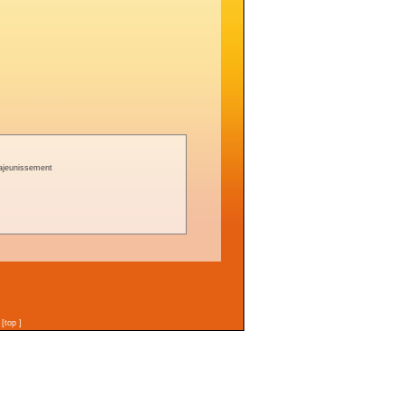
rajeunissement
n
[
top
]