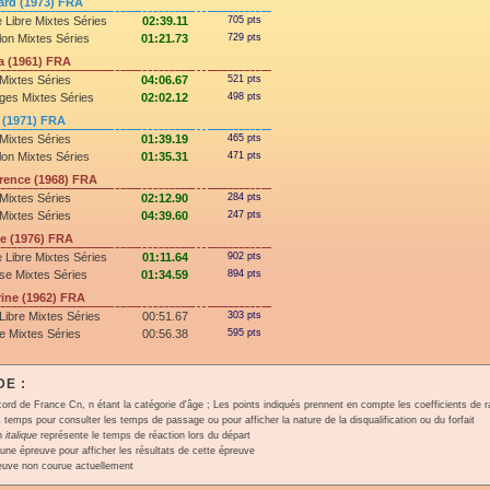
rd (1973) FRA
 Libre Mixtes Séries
02:39.11
705 pts
lon Mixtes Séries
01:21.73
729 pts
 (1961) FRA
Mixtes Séries
04:06.67
521 pts
ges Mixtes Séries
02:02.12
498 pts
 (1971) FRA
Mixtes Séries
01:39.19
465 pts
lon Mixtes Séries
01:35.31
471 pts
ence (1968) FRA
Mixtes Séries
02:12.90
284 pts
Mixtes Séries
04:39.60
247 pts
e (1976) FRA
 Libre Mixtes Séries
01:11.64
902 pts
se Mixtes Séries
01:34.59
894 pts
ine (1962) FRA
Libre Mixtes Séries
00:51.67
303 pts
e Mixtes Séries
00:56.38
595 pts
E :
ord de France Cn, n étant la catégorie d'âge ; Les points indiqués prennent en compte les coefficients de 
 temps pour consulter les temps de passage ou pour afficher la nature de la disqualification ou du forfait
en
italique
représente le temps de réaction lors du départ
une épreuve pour afficher les résultats de cette épreuve
euve non courue actuellement