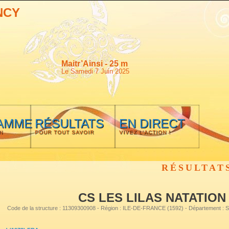
NCY
Maitr’Ainsi - 25 m
Le Samedi 7 Juin 2025
AMME
RÉSULTATS
EN DIRECT
N
POUR TOUT SAVOIR
VIVEZ L'ACTION !
RÉSULTAT
CS LES LILAS NATATION
Code de la structure : 11309300908 - Région : ILE-DE-FRANCE (1592) - Département :