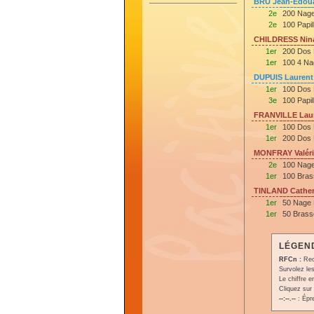
BRU Jean-Edoua
2e
200 Nage
2e
100 Papil
CHILDRESS Nina
1er
200 Dos 
1er
100 4 Na
DUPUIS Laurent
1er
100 Dos 
3e
100 Papil
FRANVILLE Laur
1er
100 Dos 
1er
200 Dos 
MONFRAY Valéri
2e
100 Nage
1er
100 Bras
TINLAND Cather
1er
50 Nage 
1er
50 Brass
LÉGEND
RFCn :
Rec
Survolez les
Le chiffre 
Cliquez sur 
--:--.--
: Épr