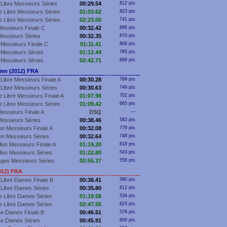
Libre Messieurs Séries
00:29.54
812 pts
 Libre Messieurs Séries
01:03.62
823 pts
 Libre Messieurs Séries
02:23.00
741 pts
essieurs Finale C
00:32.42
866 pts
essieurs Séries
00:32.35
870 pts
Messieurs Finale C
01:11.41
809 pts
Messieurs Séries
01:12.44
785 pts
Messieurs Séries
02:42.71
689 pts
en (2012) FRA
Libre Messieurs Finale A
00:30.28
769 pts
Libre Messieurs Séries
00:30.63
749 pts
 Libre Messieurs Finale A
01:07.98
702 pts
 Libre Messieurs Séries
01:09.42
665 pts
essieurs Finale A
DSQ
---
essieurs Séries
00:38.46
583 pts
lon Messieurs Finale A
00:32.08
779 pts
lon Messieurs Séries
00:32.64
748 pts
llon Messieurs Finale A
01:19.20
618 pts
llon Messieurs Séries
01:22.80
543 pts
ges Messieurs Séries
02:55.37
558 pts
012) FRA
Libre Dames Finale B
00:36.41
580 pts
 Libre Dames Séries
00:35.80
612 pts
e Libre Dames Séries
01:19.58
534 pts
e Libre Dames Séries
02:47.55
623 pts
se Dames Finale B
00:46.51
576 pts
se Dames Séries
00:45.91
600 pts