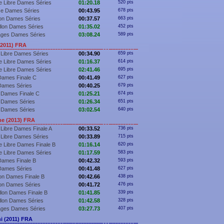
e Libre Dames Séries
01:20.18
520 pts
se Dames Séries
00:43.95
678 pts
lon Dames Séries
00:37.57
663 pts
llon Dames Séries
01:35.02
452 pts
ages Dames Séries
03:08.24
589 pts
2011) FRA
 Libre Dames Séries
00:34.90
659 pts
e Libre Dames Séries
01:16.37
614 pts
e Libre Dames Séries
02:41.46
695 pts
Dames Finale C
00:41.49
627 pts
Dames Séries
00:40.25
679 pts
 Dames Finale C
01:25.21
674 pts
 Dames Séries
01:26.34
651 pts
 Dames Séries
03:02.54
640 pts
e (2013) FRA
Libre Dames Finale A
00:33.52
736 pts
 Libre Dames Séries
00:33.89
715 pts
 Libre Dames Finale B
01:16.14
620 pts
e Libre Dames Séries
01:17.59
583 pts
Dames Finale B
00:42.32
593 pts
Dames Séries
00:41.48
627 pts
lon Dames Finale B
00:42.66
438 pts
lon Dames Séries
00:41.72
476 pts
llon Dames Finale B
01:41.85
339 pts
llon Dames Séries
01:42.58
328 pts
ages Dames Séries
03:27.73
407 pts
i (2011) FRA