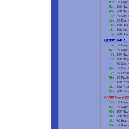
85e
50 Nage 
51e
100 Nage
40e
200 Nage
3e
50 Dos M
16e
50 Dos M
4e
100 Dos 
15e
100 Dos 
8e
200 Dos 
MESSOUAK Adri
8e
50 Nage 
97e
50 Nage 
7e
100 Nage
75e
100 Nage
---
50 Dos M
42e
50 Dos M
7e
50 Papil
59e
50 Papil
7e
100 Papi
36e
100 Papi
37e
200 4 Na
NASRI Nawel (2
12e
50 Nage 
68e
50 Nage
66e
100 Nag
24e
200 Nag
11e
50 Bras
56e
50 Bras