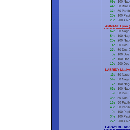
69e
100 Nag
44e
50 Bras
37e
50 Papil
28e
100 Papi
20e
200 4 N
AMMANE Lynn (
62e
50 Nage
54e
100 Nag
20e
200 Nag
4e
50 Dos 
27e
50 Dos 
3e
100 Dos
12e
100 Dos
10e
200 Dos
LABRIDY Maelyn
11e
50 Nage 
54e
50 Nage
7e
100 Nage
61e
100 Nag
9e
50 Dos 
33e
50 Dos 
12e
50 Papil
48e
50 Papil
9e
100 Papi
34e
100 Papi
27e
200 4 N
LARAYEDH Jilan