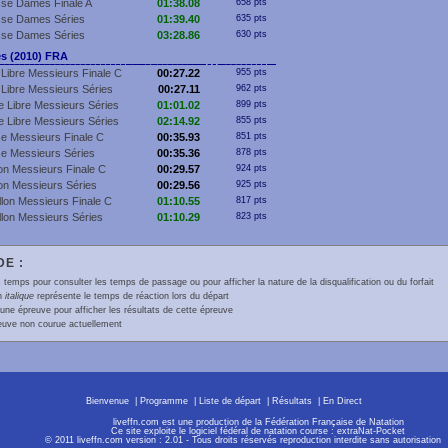
sse Dames Finale A
01:38.08
658 pts
sse Dames Séries
01:39.40
635 pts
sse Dames Séries
03:28.86
630 pts
s (2010) FRA
Libre Messieurs Finale C
00:27.22
955 pts
Libre Messieurs Séries
00:27.11
962 pts
 Libre Messieurs Séries
01:01.02
899 pts
 Libre Messieurs Séries
02:14.92
855 pts
e Messieurs Finale C
00:35.93
851 pts
e Messieurs Séries
00:35.36
878 pts
lon Messieurs Finale C
00:29.57
924 pts
lon Messieurs Séries
00:29.56
925 pts
llon Messieurs Finale C
01:10.55
817 pts
llon Messieurs Séries
01:10.29
823 pts
E :
 temps pour consulter les temps de passage ou pour afficher la nature de la disqualification ou du forfait
en
italique
représente le temps de réaction lors du départ
une épreuve pour afficher les résultats de cette épreuve
euve non courue actuellement
Bienvenue
|
Programme
|
Liste de départ
|
Résultats
|
En Direct
liveffn.com est une production de la Fédération Française de Natation
Ce site exploite le logiciel fédéral de natation course : extraNat-Pocket
© 2011 liveffn.com version : 2.01 - Tous droits réservés reproduction interdite sans autorisatio