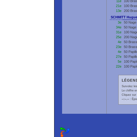
11e
100 Bra
21e
100 Bra
13e
200 Bra
SCHMITT Hugue
3e
50 Nage 
34e
50 Nage 
31e
100 Nage
25e
200 Nage
4e
50 Brass
23e
50 Brass
4e
50 Papil
27e
50 Papil
5e
100 Papi
22e
100 Papi
LÉGEND
Survolez les
Le chiffre 
Cliquez sur 
--:--.--
: Épr