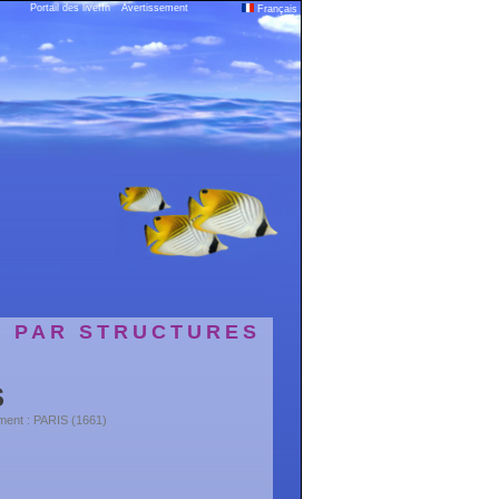
Portail des liveffn
Avertissement
Français
S PAR STRUCTURES
S
ment : PARIS (1661)