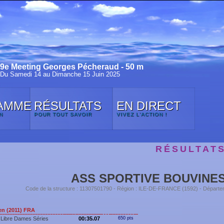
9e Meeting Georges Pécheraud - 50 m
Du Samedi 14 au Dimanche 15 Juin 2025
AMME
RÉSULTATS
EN DIRECT
N
POUR TOUT SAVOIR
VIVEZ L'ACTION !
RÉSULTAT
ASS SPORTIVE BOUVINE
Code de la structure : 11307501790 - Région : ILE-DE-FRANCE (1592) - Départe
n (2011) FRA
 Libre Dames Séries
00:35.07
650 pts