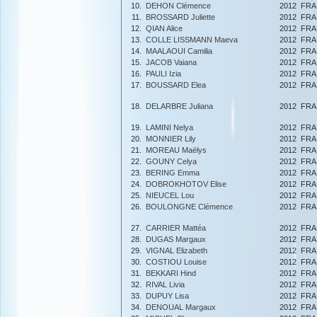
10.
DEHON Clémence
2012
FRA
11.
BROSSARD Juliette
2012
FRA
12.
QIAN Alice
2012
FRA
13.
COLLE LISSMANN Maeva
2012
FRA
14.
MAALAOUI Camilia
2012
FRA
15.
JACOB Vaiana
2012
FRA
16.
PAULI Izia
2012
FRA
17.
BOUSSARD Elea
2012
FRA
18.
DELARBRE Juliana
2012
FRA
19.
LAMINI Nelya
2012
FRA
20.
MONNIER Lily
2012
FRA
21.
MOREAU Maëlys
2012
FRA
22.
GOUNY Celya
2012
FRA
23.
BERING Emma
2012
FRA
24.
DOBROKHOTOV Elise
2012
FRA
25.
NIEUCEL Lou
2012
FRA
26.
BOULONGNE Clémence
2012
FRA
27.
CARRIER Mattéa
2012
FRA
28.
DUGAS Margaux
2012
FRA
29.
VIGNAL Elizabeth
2012
FRA
30.
COSTIOU Louise
2012
FRA
31.
BEKKARI Hind
2012
FRA
32.
RIVAL Livia
2012
FRA
33.
DUPUY Lisa
2012
FRA
34.
DENOUAL Margaux
2012
FRA