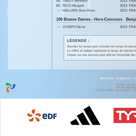
59.
TARDY Berenice
2013
FRA
60.
BECK Abygael
2013
FRA
---
MALLARD Ilona-Rose
2013
FRA
100 Brasse Dames - Hors-Concours Benja
---
JOSEPH Alycia
2013
FRA
LÉGENDE :
Survolez les temps pour consulter les temps de passage 
Le chiffre en
italique
représente le temps de réaction l
Cliquez sur une structure pour afficher l'ensemble des 
Bienvenue
|
Programme
|
liveffn.com est
Ce site exploite
© 2011 liveffn.com version : 2.