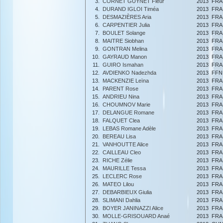
3.
CORNET GUYNET Fleur
2013
FRA
4.
DURAND IGLOI Timéa
2013
FRA
5.
DESMAZIÈRES Aria
2013
FRA
6.
CARPENTIER Julia
2013
FRA
7.
BOULET Solange
2013
FRA
8.
MAITRE Siobhan
2013
FRA
9.
GONTRAN Melina
2013
FRA
10.
GAYRAUD Manon
2013
FRA
11.
GUIRO Ismahan
2013
FRA
12.
AVDIENKO Nadezhda
2013
FFN
13.
MACKENZIE Leïna
2013
FRA
14.
PARENT Rose
2013
FRA
15.
ANDRIEU Nina
2013
FRA
16.
CHOUMNOV Marie
2013
FRA
17.
DELANGUE Romane
2013
FRA
18.
FALQUET Clea
2013
FRA
19.
LEBAS Romane Adèle
2013
FRA
20.
BEREAU Lisa
2013
FRA
21.
VANHOUTTE Alice
2013
FRA
22.
CAILLEAU Cleo
2013
FRA
23.
RICHE Zélie
2013
FRA
24.
MAURILLE Tessa
2013
FRA
25.
LECLERC Rose
2013
FRA
26.
MATEO Lilou
2013
FRA
27.
DEBARBIEUX Giulia
2013
FRA
28.
SLIMANI Dahlia
2013
FRA
29.
BOYER JANINAZZI Alice
2013
FRA
30.
MOLLE-GRISOUARD Anaé
2013
FRA