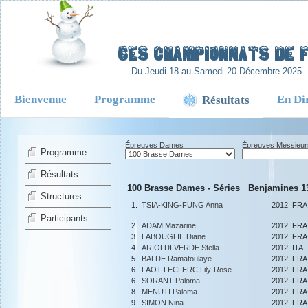
-
6es Championnats de Fr
Du Jeudi 18 au Samedi 20 Décembre 2025
Bienvenue
Programme
En Di
Résultats
Épreuves Dames
Épreuves Messieur
Programme
Résultats
100 Brasse Dames - Séries Benjamines 13
Structures
1.
TSIA-KING-FUNG Anna
2012
FRA
Participants
2.
ADAM Mazarine
2012
FRA
3.
LABOUGLIE Diane
2012
FRA
4.
ARIOLDI VERDE Stella
2012
ITA
5.
BALDE Ramatoulaye
2012
FRA
6.
LAOT LECLERC Lily-Rose
2012
FRA
6.
SORANT Paloma
2012
FRA
8.
MENUTI Paloma
2012
FRA
9.
SIMON Nina
2012
FRA