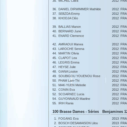
35.
MICHEL Clara
2012
FRA
36.
DANIEL DIRWIMMER Mathilde
2012
FRA
37.
SEBZDA Emmy
2012
FRA
38.
KHODJA Cléo
2012
FRA
39.
BALLIAS Manon
2012
FRA
40.
BERNARD June
2012
FRA
41.
ENARD Clemence
2012
FRA
42.
AMRAOUI Marwa
2012
FRA
43.
LAROCHE Serena
2012
FRA
44.
MARTIN Olivia
2012
FRA
45.
CLAPOT Lea
2012
FRA
46.
LEGRIS Emma
2012
FRA
47.
HEYSE Julie
2012
FRA
48.
GIANA Louise
2012
FRA
49.
SOUBIGOU YOUENOU Rose
2012
FRA
50.
PHAM Lam-Thi
2012
FRA
51.
MAK-YUEN Melodie
2012
FRA
52.
CONIN Eva
2012
FRA
52.
SCOARNEC Lucia
2012
FRA
54.
GUYONNAUD Maeline
2012
FRA
55.
IRIH Rania
2012
FRA
100 Brasse Dames - Séries Benjamines 12
1.
FOGANG Eva
2013
FRA
2.
BOSCH DESAMAISON Lilou
2013
FRA