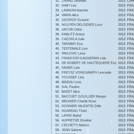
31.
ZHANG Shuman
2013
CH
32.
HAIFI Léa
2013
FRA
33.
LAVAGNA Naomie
2013
FRA
34.
VARIN Alice
2013
FRA
35.
GEORGE Oceane
2013
FRA
36.
NGUYEN DELGENES Luce
2013
FRA
36.
JACOB Chloe
2013
FRA
38.
KABLITZ Ariane
2013
FRA
39.
CAZORLA Julia
2013
FRA
40.
TARABAY Eva
2013
FRA
40.
TESTEMALE Lise
2013
FRA
42.
PAVLOVIC Lena
2013
FRA
43.
FRANCOIS-GAGNEPAIN Lola
2013
FRA
44.
DE ROBERT DE HAUTEQUERE Eve
2013
FRA
45.
FAVIER Lola
2013
FRA
46.
FREYSZ VONGSAVATH Leocadie
2013
FRA
46.
YOUSSEF Lina
2013
FRA
48.
BIDEAU Livia
2013
FRA
49.
GAL Pauline
2013
FRA
50.
BADET Alice
2013
FRA
51.
BACCHET GOULLIER Margot
2013
FRA
52.
MEUNIER Charlie Rose
2013
FRA
53.
DONNIER VALENTIN Zélie
2013
FRA
54.
HOAREAU Thaïs
2013
FRA
55.
LAYRE Maloé
2013
FRA
56.
AUPRETRE Emeline
2013
FRA
57.
CECHETTI Maëva
2013
FRA
58.
JEAN Salome
2013
FRA