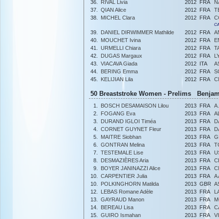
36.
RIVAL Livia
2012
FRA
N
37.
QIAN Alice
2012
FRA
T
38.
MICHEL Clara
2012
FRA
C
CA
39.
DANIEL DIRWIMMER Mathilde
2012
FRA
A
40.
MOUCHET Ivina
2012
FRA
E
41.
URMELLI Chiara
2012
FRA
T
42.
DUGAS Margaux
2012
FRA
L
43.
VIACAVA Giada
2012
ITA
A
44.
BERING Emma
2012
FRA
S
45.
KELIJIAN Lila
2012
FRA
C
50 Breaststroke Women - Prelims Benjami
1.
BOSCH DESAMAISON Lilou
2013
FRA
A
2.
FOGANG Eva
2013
FRA
A
3.
DURAND IGLOI Timéa
2013
FRA
D
4.
CORNET GUYNET Fleur
2013
FRA
D
5.
MAITRE Siobhan
2013
FRA
G
6.
GONTRAN Melina
2013
FRA
T
7.
TESTEMALE Lise
2013
FRA
U
8.
DESMAZIÈRES Aria
2013
FRA
C
9.
BOYER JANINAZZI Alice
2013
FRA
C
10.
CARPENTIER Julia
2013
FRA
A
10.
POLKINGHORN Matilda
2013
GBR
A
12.
LEBAS Romane Adèle
2013
FRA
L
13.
GAYRAUD Manon
2013
FRA
M
14.
BEREAU Lisa
2013
FRA
C
15.
GUIRO Ismahan
2013
FRA
V