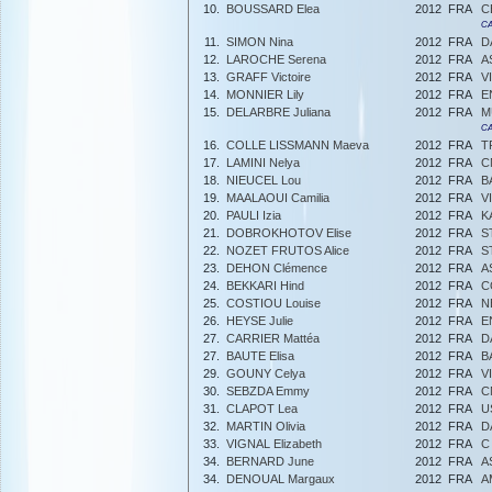
10.
BOUSSARD Elea
2012
FRA
C
CA
11.
SIMON Nina
2012
FRA
D
12.
LAROCHE Serena
2012
FRA
A
13.
GRAFF Victoire
2012
FRA
V
14.
MONNIER Lily
2012
FRA
E
15.
DELARBRE Juliana
2012
FRA
M
CA
16.
COLLE LISSMANN Maeva
2012
FRA
T
17.
LAMINI Nelya
2012
FRA
C
18.
NIEUCEL Lou
2012
FRA
B
19.
MAALAOUI Camilia
2012
FRA
V
20.
PAULI Izia
2012
FRA
K
21.
DOBROKHOTOV Elise
2012
FRA
S
22.
NOZET FRUTOS Alice
2012
FRA
S
23.
DEHON Clémence
2012
FRA
A
24.
BEKKARI Hind
2012
FRA
C
25.
COSTIOU Louise
2012
FRA
N
26.
HEYSE Julie
2012
FRA
E
27.
CARRIER Mattéa
2012
FRA
D
27.
BAUTE Elisa
2012
FRA
B
29.
GOUNY Celya
2012
FRA
V
30.
SEBZDA Emmy
2012
FRA
C
31.
CLAPOT Lea
2012
FRA
U
32.
MARTIN Olivia
2012
FRA
D
33.
VIGNAL Elizabeth
2012
FRA
C
34.
BERNARD June
2012
FRA
A
34.
DENOUAL Margaux
2012
FRA
A