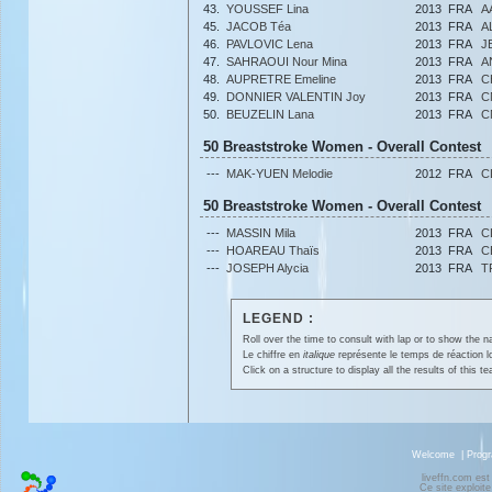
43.
YOUSSEF Lina
2013
FRA
A
45.
JACOB Téa
2013
FRA
A
46.
PAVLOVIC Lena
2013
FRA
J
47.
SAHRAOUI Nour Mina
2013
FRA
A
48.
AUPRETRE Emeline
2013
FRA
C
49.
DONNIER VALENTIN Joy
2013
FRA
C
50.
BEUZELIN Lana
2013
FRA
C
50 Breaststroke Women - Overall Contest
---
MAK-YUEN Melodie
2012
FRA
C
50 Breaststroke Women - Overall Contest
---
MASSIN Mila
2013
FRA
C
---
HOAREAU Thaïs
2013
FRA
C
---
JOSEPH Alycia
2013
FRA
T
LEGEND :
Roll over the time to consult with lap or to show the na
Le chiffre en
italique
représente le temps de réaction l
Click on a structure to display all the results of this t
Welcome
|
Prog
liveffn.com est
Ce site exploite