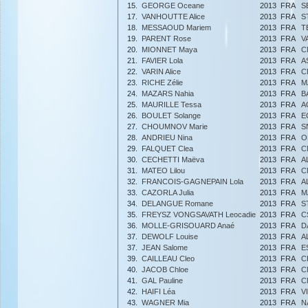
15.
GEORGE Oceane
2013
FRA
S
17.
VANHOUTTE Alice
2013
FRA
S
18.
MESSAOUD Mariem
2013
FRA
T
19.
PARENT Rose
2013
FRA
V
20.
MIONNET Maya
2013
FRA
C
21.
FAVIER Lola
2013
FRA
A
22.
VARIN Alice
2013
FRA
C
23.
RICHE Zélie
2013
FRA
M
24.
MAZARS Nahia
2013
FRA
B
25.
MAURILLE Tessa
2013
FRA
A
26.
BOULET Solange
2013
FRA
E
27.
CHOUMNOV Marie
2013
FRA
S
28.
ANDRIEU Nina
2013
FRA
O
29.
FALQUET Clea
2013
FRA
C
30.
CECHETTI Maëva
2013
FRA
A
31.
MATEO Lilou
2013
FRA
C
32.
FRANCOIS-GAGNEPAIN Lola
2013
FRA
A
33.
CAZORLA Julia
2013
FRA
M
34.
DELANGUE Romane
2013
FRA
S
35.
FREYSZ VONGSAVATH Leocadie
2013
FRA
C
36.
MOLLE-GRISOUARD Anaé
2013
FRA
D
37.
DEWOLF Louise
2013
FRA
A
37.
JEAN Salome
2013
FRA
E
39.
CAILLEAU Cleo
2013
FRA
C
40.
JACOB Chloe
2013
FRA
C
41.
GAL Pauline
2013
FRA
C
42.
HAIFI Léa
2013
FRA
V
43.
WAGNER Mia
2013
FRA
N