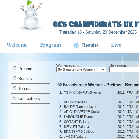
-
6es Championnats de Fr
Thursday 18 - Saturday 20 December 2025
Welcome
Program
Live
Results
Women events
Men events
Program
Results
50 Breaststroke Women - Prelims Benjami
Teams
1.
TSIA-KING-FUNG Anna
2012
FRA
S
CA
Competitors
2.
ADAM Mazarine
2012
FRA
A
3.
BALDE Ramatoulaye
2012
FRA
C
4.
ARIOLDI VERDE Stella
2012
ITA
C
5.
LABOUGLIE Diane
2012
FRA
A
6.
SORANT Paloma
2012
FRA
A
7.
MENUTI Paloma
2012
FRA
A
7.
BROSSARD Juliette
2012
FRA
C
9.
JACOB Vaiana
2012
FRA
C