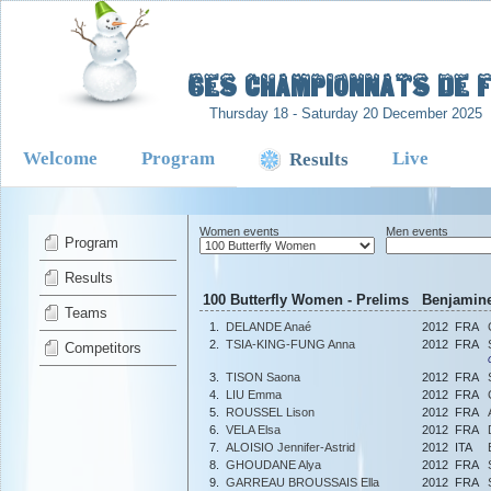
-
6es Championnats de Fr
Thursday 18 - Saturday 20 December 2025
Welcome
Program
Live
Results
Women events
Men events
Program
Results
100 Butterfly Women - Prelims Benjamine
Teams
1.
DELANDE Anaé
2012
FRA
2.
TSIA-KING-FUNG Anna
2012
FRA
Competitors
3.
TISON Saona
2012
FRA
4.
LIU Emma
2012
FRA
5.
ROUSSEL Lison
2012
FRA
6.
VELA Elsa
2012
FRA
7.
ALOISIO Jennifer-Astrid
2012
ITA
8.
GHOUDANE Alya
2012
FRA
9.
GARREAU BROUSSAIS Ella
2012
FRA