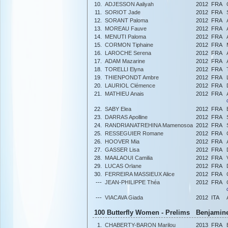
10.
ADJESSON Aaliyah
2012
FRA
11.
SORIOT Jade
2012
FRA
12.
SORANT Paloma
2012
FRA
13.
MOREAU Fauve
2012
FRA
14.
MENUTI Paloma
2012
FRA
15.
CORMON Tiphaine
2012
FRA
16.
LAROCHE Serena
2012
FRA
17.
ADAM Mazarine
2012
FRA
18.
TORELLI Elyna
2012
FRA
19.
THIENPONDT Ambre
2012
FRA
20.
LAURIOL Clémence
2012
FRA
21.
MATHIEU Anais
2012
FRA
22.
SABY Elea
2012
FRA
23.
DARRAS Apolline
2012
FRA
24.
RANDRIANATREHINA Mamenosoa
2012
FRA
25.
RESSEGUIER Romane
2012
FRA
26.
HOOVER Mia
2012
FRA
27.
GASSER Lisa
2012
FRA
28.
MAALAOUI Camilia
2012
FRA
29.
LUCAS Orlane
2012
FRA
30.
FERREIRA MASSIEUX Alice
2012
FRA
---
JEAN-PHILIPPE Théa
2012
FRA
---
VIACAVA Giada
2012
ITA
100 Butterfly Women - Prelims Benjamine
1.
CHABERTY-BARON Marilou
2013
FRA