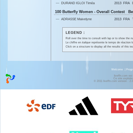
---
DURAND IGLOI Timéa
2013
FRA
100 Butterfly Women - Overall Contest Be
---
ADRASSE Maivelyne
2013
FRA
LEGEND :
Roll over the time to consult with lap or to show the na
Le chiffre en
italique
représente le temps de réaction l
Click on a structure to display all the results of this t
Welcome
|
Prog
liveffn.com est
Ce site exploite
© 2011 liveffn.com version : 2.