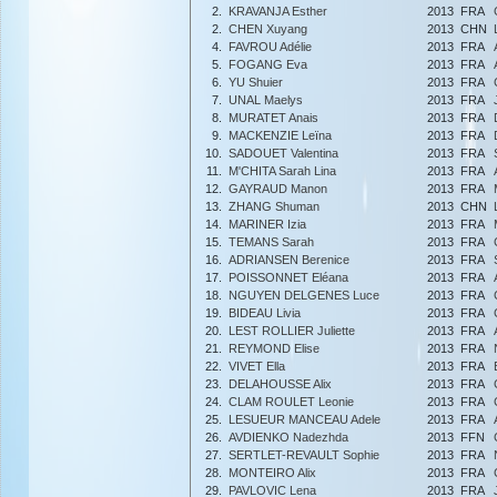
2.
KRAVANJA Esther
2013
FRA
2.
CHEN Xuyang
2013
CHN
4.
FAVROU Adélie
2013
FRA
5.
FOGANG Eva
2013
FRA
6.
YU Shuier
2013
FRA
7.
UNAL Maelys
2013
FRA
8.
MURATET Anais
2013
FRA
9.
MACKENZIE Leïna
2013
FRA
10.
SADOUET Valentina
2013
FRA
11.
M'CHITA Sarah Lina
2013
FRA
12.
GAYRAUD Manon
2013
FRA
13.
ZHANG Shuman
2013
CHN
14.
MARINER Izia
2013
FRA
15.
TEMANS Sarah
2013
FRA
16.
ADRIANSEN Berenice
2013
FRA
17.
POISSONNET Eléana
2013
FRA
18.
NGUYEN DELGENES Luce
2013
FRA
19.
BIDEAU Livia
2013
FRA
20.
LEST ROLLIER Juliette
2013
FRA
21.
REYMOND Elise
2013
FRA
22.
VIVET Ella
2013
FRA
23.
DELAHOUSSE Alix
2013
FRA
24.
CLAM ROULET Leonie
2013
FRA
25.
LESUEUR MANCEAU Adele
2013
FRA
26.
AVDIENKO Nadezhda
2013
FFN
27.
SERTLET-REVAULT Sophie
2013
FRA
28.
MONTEIRO Alix
2013
FRA
29.
PAVLOVIC Lena
2013
FRA