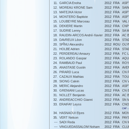
11.
GARCIA Enoha
2012
FRA
ASP
12.
MOREAU KRONE Sam
2012
FRA
SAI
13.
MATEJKA Victor
2012
FRA
ASP
14.
MONTERO Baptiste
2012
FRA
ASP
15.
LOUBEYRE Marceau
2012
FRA
VAL
16.
DEKIERE Martin
2012
FRA
CNP
17.
SUDRIE Lenny
2012
FRA
SA 
18.
RAUDIN-ARCOS André-Xavier
2012
FRA
AC 
19.
DAVREUX Léon
2012
FRA
STA
20.
SPÎNU Alexandru
2012
ROU
OLY
21.
HOLBE Adrien
2012
FRA
STA
22.
PERDEREAU Amaury
2012
FRA
FC 
23.
ROLANDO Gaspar
2012
FRA
AQU
24.
RAMBAUD Paul
2012
FRA
ROY
25.
ANASTASE Gustin
2012
FRA
AVE
26.
PIRARD Luca
2012
FRA
CN 
27.
CAZAUX Mathias
2012
FRA
TOU
28.
SIONG Calvin
2012
FRA
CN 
29.
MERIC Alejandro
2012
FRA
ASP
30.
GRENIANI Lucas
2012
FRA
CN 
31.
NOLLET Benjamin
2012
FRA
AC 
32.
ANDREACCHIO Gianni
2012
FRA
SN 
33.
ERAIFAY Leyss
2012
FRA
CNO
CAF -
34.
HASNAOUI Elyes
2012
FRA
MON
35.
VERT Nelson
2012
FRA
PAYS
---
SADI Reda
2012
FRA
CN 
---
VINGUEDASSALOM Noham
2012
FRA
CLU