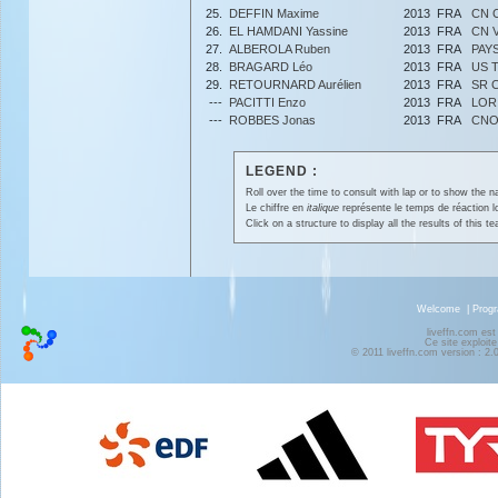
25.
DEFFIN Maxime
2013
FRA
CN 
26.
EL HAMDANI Yassine
2013
FRA
CN 
27.
ALBEROLA Ruben
2013
FRA
PAYS
28.
BRAGARD Léo
2013
FRA
US 
29.
RETOURNARD Aurélien
2013
FRA
SR 
---
PACITTI Enzo
2013
FRA
LOR
---
ROBBES Jonas
2013
FRA
CNO
LEGEND :
Roll over the time to consult with lap or to show the na
Le chiffre en
italique
représente le temps de réaction l
Click on a structure to display all the results of this t
Welcome
|
Prog
liveffn.com est
Ce site exploite
© 2011 liveffn.com version : 2.