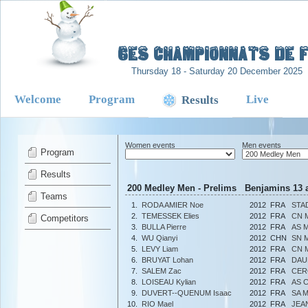
-
6es Championnats de Fr
Thursday 18 - Saturday 20 December 2025
Welcome
Program
Live
Results
Women events
Men events
Program
Results
200 Medley Men - Prelims Benjamins 13 a
Teams
1.
RODA AMIER Noe
2012
FRA
STA
2.
TEMESSEK Elies
2012
FRA
CN 
Competitors
3.
BULLA Pierre
2012
FRA
AS 
4.
WU Qianyi
2012
CHN
SN 
5.
LEVY Liam
2012
FRA
CN 
6.
BRUYAT Lohan
2012
FRA
DAU
7.
SALEM Zac
2012
FRA
CER
8.
LOISEAU Kylian
2012
FRA
AS 
9.
DUVERT--QUENUM Isaac
2012
FRA
SA 
10.
RIO Mael
2012
FRA
JEA