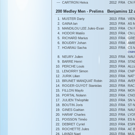
---
CARTRON Heiva
2012
FRA
CN 
200 Medley Men - Prelims Benjamins 12 a
1.
MUSTER Dariy
2013
FRA
VIE
2.
GAINA Ian
2013
FRA
AS 
3.
MANDILOU LEE Jules-Evan
2013
FRA
CN 
4.
HODOR Matéo
2013
FRA
CN 
5.
RICHARD Marius
2013
FRA
GRE
6.
BOUDRY Johan
2013
FRA
AMI
7.
HOARAU Sacha
2013
FRA
CS 
CNAHN
8.
NEURY Julien
2013
FRA
NAU
9.
BARRE Henri
2013
FRA
STA
10.
PERCHE Louis
2013
FRA
ALL
11.
LENORRY Simon
2013
FRA
CNP
12.
JURIK Lilian
2013
FRA
NAT
13.
BRUNET MANQUAT Robin
2013
FRA
AVE
14.
ROGER-GUYOT Stanislas
2013
FRA
RAC
15.
FILLON Maylo
2013
FRA
MON
16.
PORTAL Nolann
2013
FRA
CNO
17.
JULIEN Théophile
2013
FRA
SN 
18.
BOUTIN Joris
2013
FRA
ST-
19.
GINES Gaëtan
2013
FRA
NAU
20.
HARAF Charles
2013
FRA
LYO
21.
POISSON Timéo
2013
FRA
ES 
22.
DEBRET Cyriel
2013
FRA
ESP
23.
ROCHETTE Jules
2013
FRA
AC 
24.
LAYADI Nael
2013
FRA
MUL