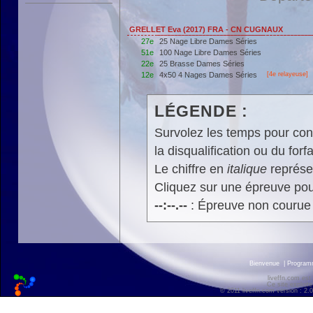
GRELLET Eva (2017) FRA - CN CUGNAUX
27e
25 Nage Libre Dames Séries
51e
100 Nage Libre Dames Séries
22e
25 Brasse Dames Séries
12e
4x50 4 Nages Dames Séries
[4e relayeuse]
LÉGENDE :
Survolez les temps pour cons
la disqualification ou du forfa
Le chiffre en
italique
représen
Cliquez sur une épreuve pour
--:--.--
: Épreuve non courue
Bienvenue
|
Progra
liveffn.com est
Ce site exploite
© 2011 liveffn.com version : 2.