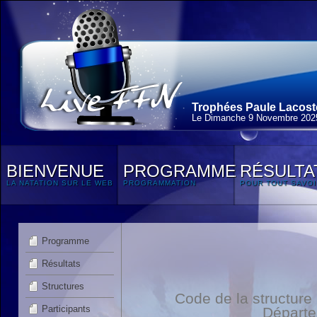
Trophées Paule Lacoste
Le Dimanche 9 Novembre 202
BIENVENUE
PROGRAMME
RÉSULTA
LA NATATION SUR LE WEB
PROGRAMMATION
POUR TOUT SAVOI
Programme
Résultats
Structures
Code de la structure
Participants
Départ