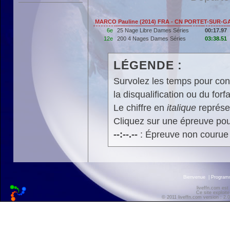
MARCO Pauline (2014) FRA - CN PORTET-SUR-
6e
25 Nage Libre Dames Séries
00:17.97
12e
200 4 Nages Dames Séries
03:38.51
LÉGENDE :
Survolez les temps pour cons
la disqualification ou du forfa
Le chiffre en
italique
représen
Cliquez sur une épreuve pour
--:--.--
: Épreuve non courue
Bienvenue
|
Progra
liveffn.com est
Ce site exploite
© 2011 liveffn.com version : 2.