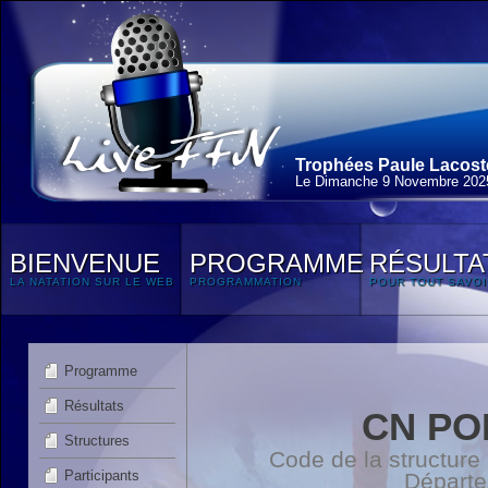
Trophées Paule Lacoste
Le Dimanche 9 Novembre 202
BIENVENUE
PROGRAMME
RÉSULTA
LA NATATION SUR LE WEB
PROGRAMMATION
POUR TOUT SAVOI
Programme
Résultats
CN PO
Structures
Code de la structure
Participants
Départ