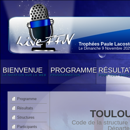
Trophées Paule Lacoste
Le Dimanche 9 Novembre 202
BIENVENUE
PROGRAMME
RÉSULTA
LA NATATION SUR LE WEB
PROGRAMMATION
POUR TOUT SAVOI
Programme
Résultats
TOULOU
Structures
Code de la structure
Participants
Départ