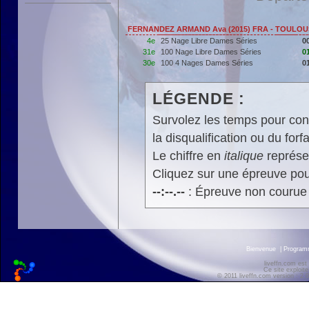
FERNANDEZ ARMAND Ava (2015) FRA - TOULO
4e
25 Nage Libre Dames Séries
0
31e
100 Nage Libre Dames Séries
0
30e
100 4 Nages Dames Séries
0
LÉGENDE :
Survolez les temps pour cons
la disqualification ou du forfa
Le chiffre en
italique
représen
Cliquez sur une épreuve pour
--:--.--
: Épreuve non courue
Bienvenue
|
Progra
liveffn.com est
Ce site exploite
© 2011 liveffn.com version : 2.