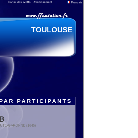
Portail des liveffn
Avertissement
Français
TOULOUSE
PAR PARTICIPANTS
B
: HAUTE-GARONNE (1645)