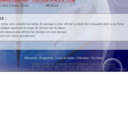
ndous (2016) FRA - TOULOUSE ATHLETIC CLUB
 Libre Dames Séries
00:31.13
---
E :
 temps pour consulter les temps de passage ou pour afficher la nature de la disqualification ou du forfait
en
italique
représente le temps de réaction lors du départ
une épreuve pour afficher les résultats de cette épreuve
euve non courue actuellement
Bienvenue
|
Programme
|
Liste de départ
|
Résultats
|
En Direct
liveffn.com est une production de la Fédération Française de Natation
Ce site exploite le logiciel fédéral de natation course : extraNat-Pocket
© 2011 liveffn.com version : 2.01 - Tous droits réservés reproduction interdite sans autorisatio