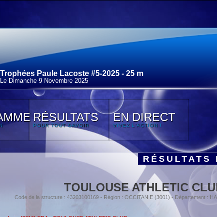
Trophées Paule Lacoste #5-2025 - 25 m
Le Dimanche 9 Novembre 2025
AMME
RÉSULTATS
EN DIRECT
N
POUR TOUT SAVOIR
VIVEZ L'ACTION !
RÉSULTATS 
TOULOUSE ATHLETIC CLU
Code de la structure : 43203100169 - Région : OCCITANIE (3001) - Département 