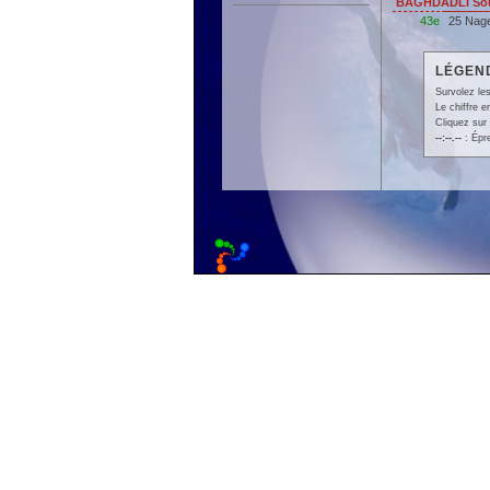
BAGHDADLI Sou
43e
25 Nage
LÉGEND
Survolez les
Le chiffre 
Cliquez sur 
--:--.--
: Épr