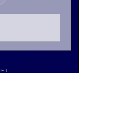
n
[
top
]