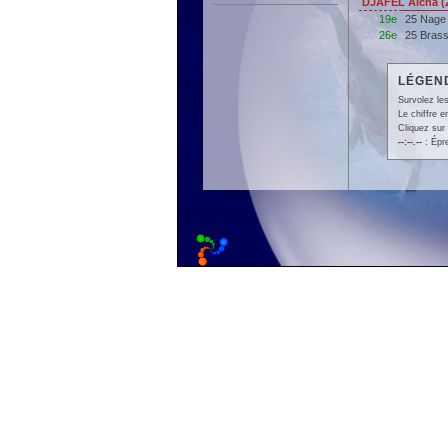
DJAFEL Aïcha 
19e
25 Nage
26e
25 Bras
LÉGEND
Survolez les
Le chiffre 
Cliquez sur 
--:--.--
: Épr