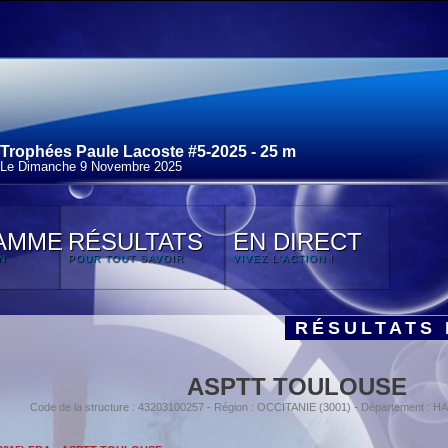
Trophées Paule Lacoste #5-2025 - 25 m
Le Dimanche 9 Novembre 2025
AMME
RÉSULTATS
EN DIRECT
N
POUR TOUT SAVOIR
VIVEZ L'ACTION !
RÉSULTATS 
ASPTT TOULOUSE
Code de la structure : 43203100257 - Région : OCCITANIE (3001) - Département 