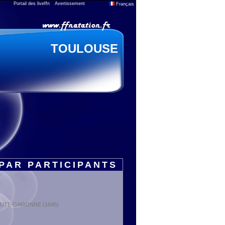
Portail des liveffn
Avertissement
Français
TOULOUSE
PAR PARTICIPANTS
: HAUTE-GARONNE (1645)