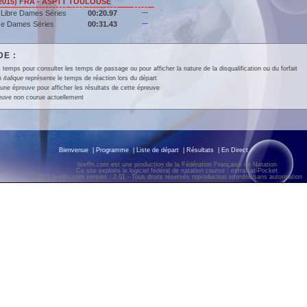
(2015) FRA - ASPTT TOULOUSE
 Libre Dames Séries
00:20.97
---
se Dames Séries
00:31.43
---
E :
 temps pour consulter les temps de passage ou pour afficher la nature de la disqualification ou du forfait
en
italique
représente le temps de réaction lors du départ
une épreuve pour afficher les résultats de cette épreuve
euve non courue actuellement
Bienvenue
|
Programme
|
Liste de départ
|
Résultats
|
En Direct
liveffn.com est une production de la Fédération Française de Natation
Ce site exploite le logiciel fédéral de natation course : extraNat-Pocket
© 2011 liveffn.com version : 2.01 - Tous droits réservés reproduction interdite sans autorisatio