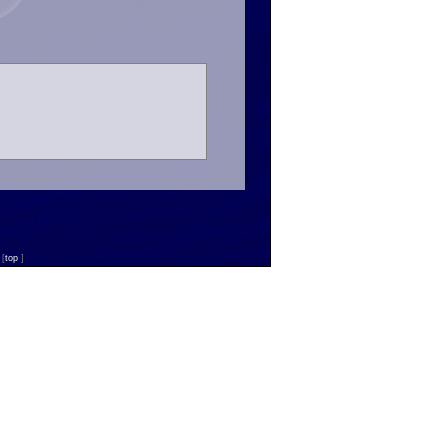
n
[
top
]