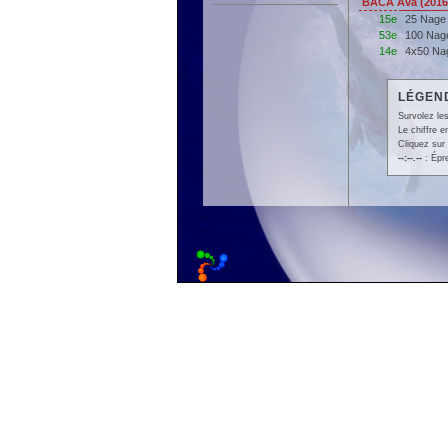
BACA Ava (201
15e
25 Nage
53e
100 Nag
14e
4x50 Na
LÉGEND
Survolez les
Le chiffre 
Cliquez sur 
--:--.--
: Épr