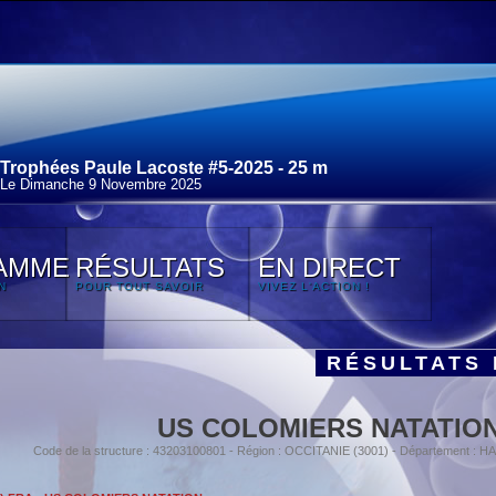
Trophées Paule Lacoste #5-2025 - 25 m
Le Dimanche 9 Novembre 2025
AMME
RÉSULTATS
EN DIRECT
N
POUR TOUT SAVOIR
VIVEZ L'ACTION !
RÉSULTATS 
US COLOMIERS NATATIO
Code de la structure : 43203100801 - Région : OCCITANIE (3001) - Département 