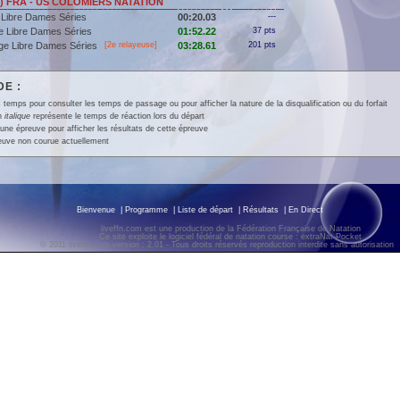
6) FRA - US COLOMIERS NATATION
 Libre Dames Séries
00:20.03
---
e Libre Dames Séries
01:52.22
37 pts
ge Libre Dames Séries
[2e relayeuse]
03:28.61
201 pts
E :
 temps pour consulter les temps de passage ou pour afficher la nature de la disqualification ou du forfait
en
italique
représente le temps de réaction lors du départ
une épreuve pour afficher les résultats de cette épreuve
euve non courue actuellement
Bienvenue
|
Programme
|
Liste de départ
|
Résultats
|
En Direct
liveffn.com est une production de la Fédération Française de Natation
Ce site exploite le logiciel fédéral de natation course : extraNat-Pocket
© 2011 liveffn.com version : 2.01 - Tous droits réservés reproduction interdite sans autorisatio