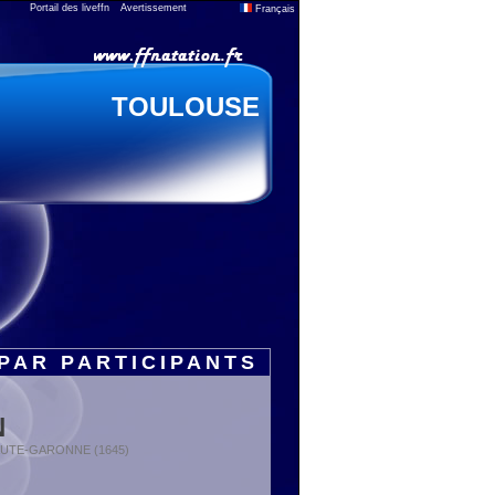
Portail des liveffn
Avertissement
Français
TOULOUSE
PAR PARTICIPANTS
N
: HAUTE-GARONNE (1645)