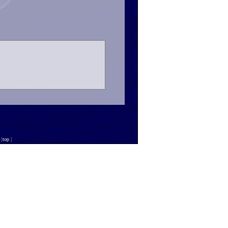
n
[
top
]