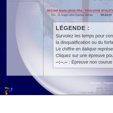
NEDJAR Naella (2015) FRA - TOULOUSE ATHLET
32e
25 Nage Libre Dames Séries
00:24.23
LÉGENDE :
Survolez les temps pour cons
la disqualification ou du forfa
Le chiffre en
italique
représen
Cliquez sur une épreuve pour
--:--.--
: Épreuve non courue
Bienvenue
|
Progra
liveffn.com est
Ce site exploite
© 2011 liveffn.com version : 2.