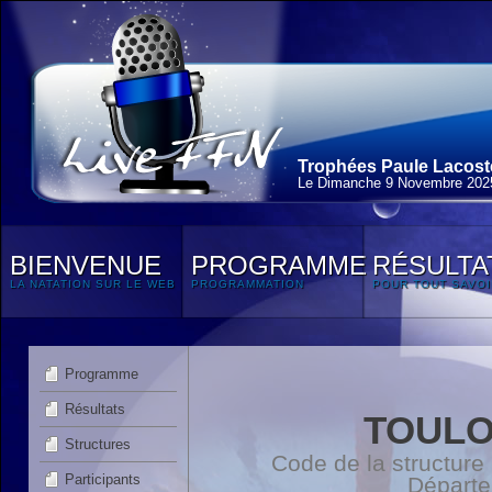
Trophées Paule Lacoste
Le Dimanche 9 Novembre 202
BIENVENUE
PROGRAMME
RÉSULTA
LA NATATION SUR LE WEB
PROGRAMMATION
POUR TOUT SAVOI
Programme
Résultats
TOULO
Structures
Code de la structure
Participants
Départ