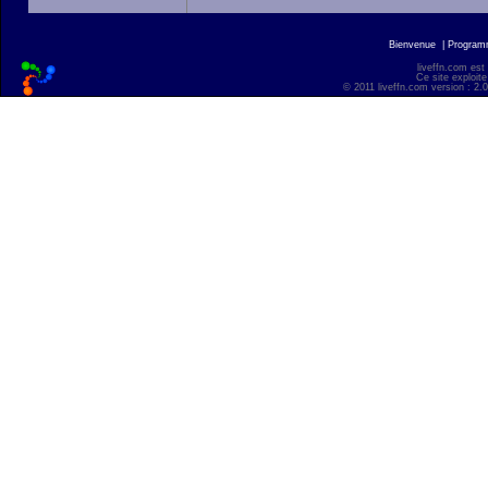
Bienvenue
|
Progra
liveffn.com est
Ce site exploite
© 2011 liveffn.com version : 2.