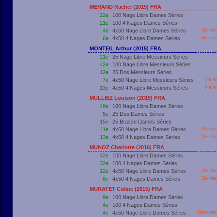
MERAND Rachel (2015) FRA
22e
100 Nage Libre Dames Séries
21e
100 4 Nages Dames Séries
4e
4x50 Nage Libre Dames Séries
[2e rel
6e
4x50 4 Nages Dames Séries
[4e rel
MONTEIL Arthur (2015) FRA
21e
25 Nage Libre Messieurs Séries
42e
100 Nage Libre Messieurs Séries
12e
25 Dos Messieurs Séries
7e
4x50 Nage Libre Messieurs Séries
[4e re
13e
4x50 4 Nages Messieurs Séries
[4e re
MULLIEZ Louison (2015) FRA
49e
100 Nage Libre Dames Séries
5e
25 Dos Dames Séries
15e
25 Brasse Dames Séries
11e
4x50 Nage Libre Dames Séries
[3e rel
13e
4x50 4 Nages Dames Séries
[2e rel
MUNOZ Charlotte (2016) FRA
42e
100 Nage Libre Dames Séries
32e
100 4 Nages Dames Séries
12e
4x50 Nage Libre Dames Séries
[3e rel
8e
4x50 4 Nages Dames Séries
[2e rel
MURATET Coline (2015) FRA
9e
100 Nage Libre Dames Séries
4e
100 4 Nages Dames Séries
4e
4x50 Nage Libre Dames Séries
[
1ère
rela