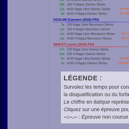
29e
100 4 Nages Dames Séries
11e
4x50 Nage Libre Dames Séries
[4e rel
8e
4x50 4 Nages Dames Séries
[4e rel
UGOLINI Giacomo (2015) FRA
3e
100 Nage Libre Messieurs Séries
1er
100 4 Nages Messieurs Séries
1er
4x50 Nage Libre Messieurs Séries
[4e re
1er
4x50 4 Nages Messieurs Séries
[4e re
VARLET Louise (2016) FRA
17e
100 Nage Libre Dames Séries
14e
100 4 Nages Dames Séries
5e
4x50 Nage Libre Dames Séries
[2e rel
6e
4x50 4 Nages Dames Séries
[
1ère
rela
LÉGENDE :
Survolez les temps pour cons
la disqualification ou du forfa
Le chiffre en
italique
représen
Cliquez sur une épreuve pour
--:--.--
: Épreuve non courue