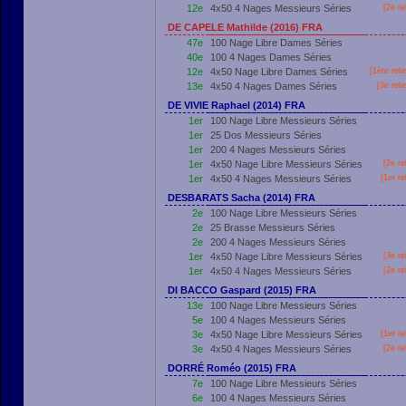
12e
4x50 4 Nages Messieurs Séries
[2e re
DE CAPELE Mathilde (2016) FRA
47e
100 Nage Libre Dames Séries
40e
100 4 Nages Dames Séries
12e
4x50 Nage Libre Dames Séries
[
1ère
rela
13e
4x50 4 Nages Dames Séries
[3e rel
DE VIVIE Raphael (2014) FRA
1er
100 Nage Libre Messieurs Séries
1er
25 Dos Messieurs Séries
1er
200 4 Nages Messieurs Séries
1er
4x50 Nage Libre Messieurs Séries
[2e re
1er
4x50 4 Nages Messieurs Séries
[
1er
re
DESBARATS Sacha (2014) FRA
2e
100 Nage Libre Messieurs Séries
2e
25 Brasse Messieurs Séries
2e
200 4 Nages Messieurs Séries
1er
4x50 Nage Libre Messieurs Séries
[3e re
1er
4x50 4 Nages Messieurs Séries
[2e re
DI BACCO Gaspard (2015) FRA
13e
100 Nage Libre Messieurs Séries
5e
100 4 Nages Messieurs Séries
3e
4x50 Nage Libre Messieurs Séries
[
1er
re
3e
4x50 4 Nages Messieurs Séries
[2e re
DORRÉ Roméo (2015) FRA
7e
100 Nage Libre Messieurs Séries
6e
100 4 Nages Messieurs Séries