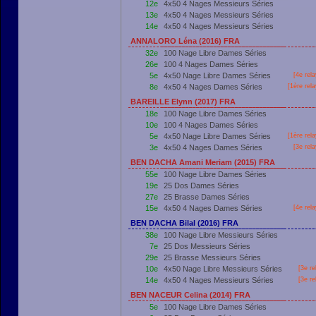
12e
4x50 4 Nages Messieurs Séries
13e
4x50 4 Nages Messieurs Séries
14e
4x50 4 Nages Messieurs Séries
ANNALORO Léna (2016) FRA
32e
100 Nage Libre Dames Séries
26e
100 4 Nages Dames Séries
5e
4x50 Nage Libre Dames Séries
[4e rel
8e
4x50 4 Nages Dames Séries
[
1ère
rela
BAREILLE Elynn (2017) FRA
18e
100 Nage Libre Dames Séries
10e
100 4 Nages Dames Séries
5e
4x50 Nage Libre Dames Séries
[
1ère
rela
3e
4x50 4 Nages Dames Séries
[3e rel
BEN DACHA Amani Meriam (2015) FRA
55e
100 Nage Libre Dames Séries
19e
25 Dos Dames Séries
27e
25 Brasse Dames Séries
15e
4x50 4 Nages Dames Séries
[4e rel
BEN DACHA Bilal (2016) FRA
38e
100 Nage Libre Messieurs Séries
7e
25 Dos Messieurs Séries
29e
25 Brasse Messieurs Séries
10e
4x50 Nage Libre Messieurs Séries
[3e re
14e
4x50 4 Nages Messieurs Séries
[3e re
BEN NACEUR Celina (2014) FRA
5e
100 Nage Libre Dames Séries