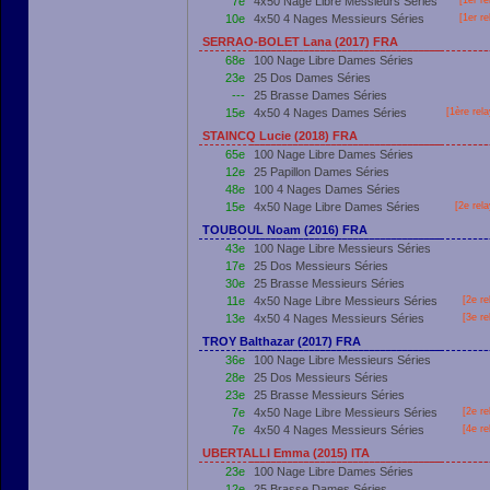
7e
4x50 Nage Libre Messieurs Séries
[
1er
re
10e
4x50 4 Nages Messieurs Séries
[
1er
re
SERRAO-BOLET Lana (2017) FRA
68e
100 Nage Libre Dames Séries
23e
25 Dos Dames Séries
---
25 Brasse Dames Séries
15e
4x50 4 Nages Dames Séries
[
1ère
rela
STAINCQ Lucie (2018) FRA
65e
100 Nage Libre Dames Séries
12e
25 Papillon Dames Séries
48e
100 4 Nages Dames Séries
15e
4x50 Nage Libre Dames Séries
[2e rel
TOUBOUL Noam (2016) FRA
43e
100 Nage Libre Messieurs Séries
17e
25 Dos Messieurs Séries
30e
25 Brasse Messieurs Séries
11e
4x50 Nage Libre Messieurs Séries
[2e re
13e
4x50 4 Nages Messieurs Séries
[3e re
TROY Balthazar (2017) FRA
36e
100 Nage Libre Messieurs Séries
28e
25 Dos Messieurs Séries
23e
25 Brasse Messieurs Séries
7e
4x50 Nage Libre Messieurs Séries
[2e re
7e
4x50 4 Nages Messieurs Séries
[4e re
UBERTALLI Emma (2015) ITA
23e
100 Nage Libre Dames Séries
12e
25 Brasse Dames Séries