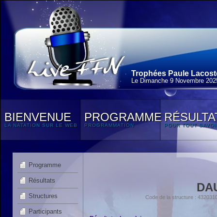
Trophées Paule Lacoste
Le Dimanche 9 Novembre 202
BIENVENUE
PROGRAMME
RÉSULTA
LA NATATION SUR LE WEB
PROGRAMMATION
POUR TOUT SAVOI
Programme
Résultats
DA
Structures
Code de la structure : 4320
Participants