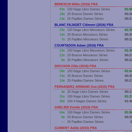
BENESCHI Mélie (2016) FRA
63e
100 Nage Libre Dames Séries
01:5
19e
25 Brasse Dames Séries
00:2
13e
25 Papillon Dames Séries
00:2
BLANC FAJADET Clément (2016) FRA
24e
100 Nage Libre Messieurs Séries
01:3
14e
25 Brasse Messieurs Séries
00:2
7e
25 Papillon Messieurs Séries
00:2
COURTADON Adam (2016) FRA
23e
100 Nage Libre Messieurs Séries
01:3
22e
25 Brasse Messieurs Séries
00:2
8e
25 Papillon Messieurs Séries
00:2
DIOCHON Zélie (2016) FRA
59e
100 Nage Libre Dames Séries
01:5
23e
25 Brasse Dames Séries
00:2
10e
25 Papillon Dames Séries
00:2
FERNANDEZ ARMAND Ava (2015) FRA
4e
25 Nage Libre Dames Séries
00:1
31e
100 Nage Libre Dames Séries
01:3
30e
100 4 Nages Dames Séries
01:4
GRELIER Estelle (2016) FRA
64e
100 Nage Libre Dames Séries
01:5
8e
25 Brasse Dames Séries
00:2
---
25 Papillon Dames Séries
GUIBERT Adèle (2015) FRA