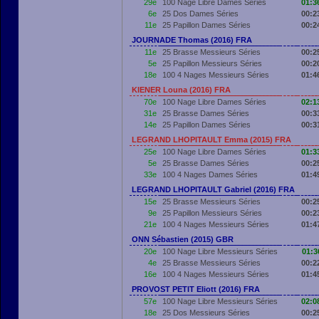
29e
100 Nage Libre Dames Séries
01:3
6e
25 Dos Dames Séries
00:2
11e
25 Papillon Dames Séries
00:2
JOURNADE Thomas (2016) FRA
11e
25 Brasse Messieurs Séries
00:2
5e
25 Papillon Messieurs Séries
00:2
18e
100 4 Nages Messieurs Séries
01:4
KIENER Louna (2016) FRA
70e
100 Nage Libre Dames Séries
02:1
31e
25 Brasse Dames Séries
00:3
14e
25 Papillon Dames Séries
00:3
LEGRAND LHOPITAULT Emma (2015) FRA
25e
100 Nage Libre Dames Séries
01:3
5e
25 Brasse Dames Séries
00:2
33e
100 4 Nages Dames Séries
01:4
LEGRAND LHOPITAULT Gabriel (2016) FRA
15e
25 Brasse Messieurs Séries
00:2
9e
25 Papillon Messieurs Séries
00:2
21e
100 4 Nages Messieurs Séries
01:4
ONN Sébastien (2015) GBR
20e
100 Nage Libre Messieurs Séries
01:3
4e
25 Brasse Messieurs Séries
00:2
16e
100 4 Nages Messieurs Séries
01:4
PROVOST PETIT Eliott (2016) FRA
57e
100 Nage Libre Messieurs Séries
02:0
18e
25 Dos Messieurs Séries
00:2