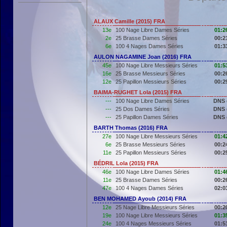
ALAUX Camille (2015) FRA
13e
100 Nage Libre Dames Séries
01:2
2e
25 Brasse Dames Séries
00:2
6e
100 4 Nages Dames Séries
01:3
AULON NAGAMINE Joan (2016) FRA
45e
100 Nage Libre Messieurs Séries
01:5
16e
25 Brasse Messieurs Séries
00:2
12e
25 Papillon Messieurs Séries
00:2
BAIMA-RUGHET Lola (2015) FRA
---
100 Nage Libre Dames Séries
DNS 
---
25 Dos Dames Séries
DNS 
---
25 Papillon Dames Séries
DNS 
BARTH Thomas (2016) FRA
27e
100 Nage Libre Messieurs Séries
01:4
6e
25 Brasse Messieurs Séries
00:2
11e
25 Papillon Messieurs Séries
00:2
BÉDRIL Lola (2015) FRA
46e
100 Nage Libre Dames Séries
01:4
11e
25 Brasse Dames Séries
00:2
47e
100 4 Nages Dames Séries
02:0
BEN MOHAMED Ayoub (2014) FRA
12e
25 Nage Libre Messieurs Séries
00:2
19e
100 Nage Libre Messieurs Séries
01:3
24e
100 4 Nages Messieurs Séries
01:5