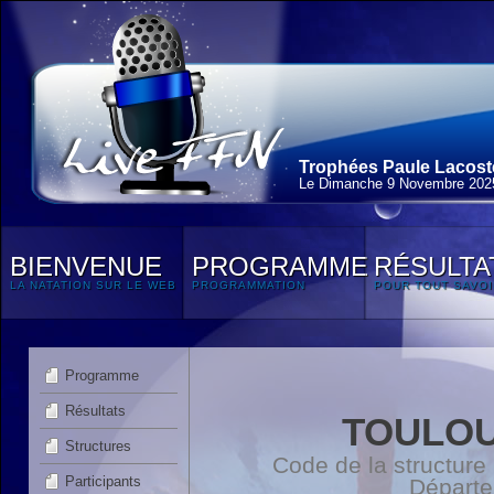
Trophées Paule Lacoste
Le Dimanche 9 Novembre 202
BIENVENUE
PROGRAMME
RÉSULTA
LA NATATION SUR LE WEB
PROGRAMMATION
POUR TOUT SAVOI
Programme
Résultats
TOULOU
Structures
Code de la structure
Participants
Départ