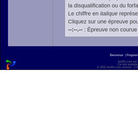
la disqualification ou du forfa
Le chiffre en
italique
représen
Cliquez sur une épreuve pour
--:--.--
: Épreuve non courue
Bienvenue
|
Progra
liveffn.com est
Ce site exploite
© 2011 liveffn.com version : 2.