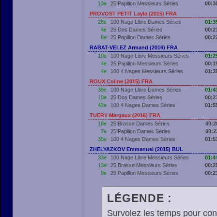
13e
25 Papillon Messieurs Séries
00:3
PROVOST PETIT Layla (2015) FRA
28e
100 Nage Libre Dames Séries
01:3
4e
25 Dos Dames Séries
00:2
8e
25 Papillon Dames Séries
00:2
RABAT-VELEZ Armand (2016) FRA
10e
100 Nage Libre Messieurs Séries
01:2
4e
25 Papillon Messieurs Séries
00:1
4e
100 4 Nages Messieurs Séries
01:3
ROUX Coline (2015) FRA
39e
100 Nage Libre Dames Séries
01:4
10e
25 Dos Dames Séries
00:2
42e
100 4 Nages Dames Séries
01:5
TUERY Margaux (2016) FRA
18e
25 Brasse Dames Séries
00:2
7e
25 Papillon Dames Séries
00:2
35e
100 4 Nages Dames Séries
01:5
ZHELYAZKOV Emmanuel (2015) BUL
33e
100 Nage Libre Messieurs Séries
01:4
13e
25 Brasse Messieurs Séries
00:2
9e
25 Papillon Messieurs Séries
00:2
LÉGENDE :
Survolez les temps pour cons