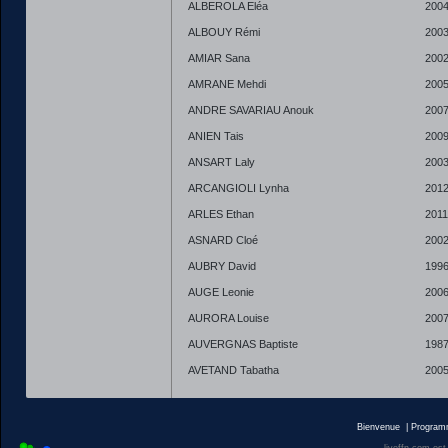
ALBEROLA Eléa
200
ALBOUY Rémi
200
AMIAR Sana
200
AMRANE Mehdi
200
ANDRE SAVARIAU Anouk
200
ANIEN Tais
200
ANSART Laly
200
ARCANGIOLI Lynha
201
ARLES Ethan
2011
ASNARD Cloé
200
AUBRY David
199
AUGE Leonie
200
AURORA Louise
200
AUVERGNAS Baptiste
198
AVETAND Tabatha
200
Bienvenue
|
Progra