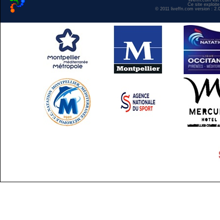
liveffn.com est
Ce site exploite
© 2011 liveffn.com version : 2.