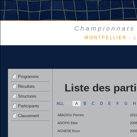
Championnats 
MONTPELLIER - L
Programme
Liste des part
Résultats
Structures
ALL
0-9
A
B
C
D
E
F
G
H
Participants
ABAZIOU Perrine
2011
Classement
ADOPO Eline
200
AGNESE Enzo
200