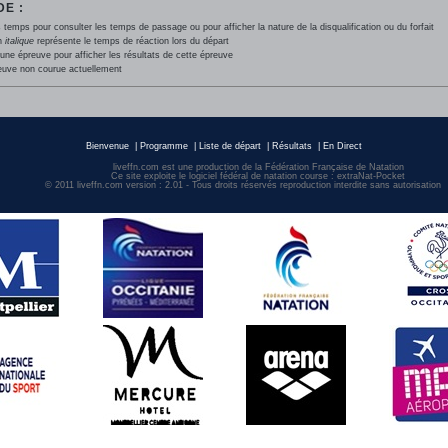
E :
 temps pour consulter les temps de passage ou pour afficher la nature de la disqualification ou du forfait
en
italique
représente le temps de réaction lors du départ
une épreuve pour afficher les résultats de cette épreuve
euve non courue actuellement
Bienvenue
|
Programme
|
Liste de départ
|
Résultats
|
En Direct
liveffn.com est une production de la Fédération Française de Natation
Ce site exploite le logiciel fédéral de natation course : extraNat-Pocket
© 2011 liveffn.com version : 2.01 - Tous droits réservés reproduction interdite sans autorisatio