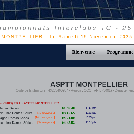
hampionnats Interclubs TC - 25
MONTPELLIER - Le Samedi 15 Novembre 2025
Bienvenue
Programme
ASPTT MONTPELLIER
Code de la structure : 43203400287 - Région : OCCITANIE (3001) - Départemen
sa (2008) FRA - ASPTT MONTPELLIER
Dames Séries
01:05.48
1147 pts
ge Libre Dames Séries
[3e relayeuse]
08:42.65
1163 pts
Nages Dames Séries
[
1ère
relayeuse]
04:21.09
1205 pts
ge Libre Dames Séries
[3e relayeuse]
04:42.53
1177 pts