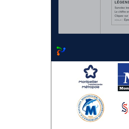
LÉGEND
Survolez les
Le chiffre 
Cliquez sur 
--:--.--
: Épr