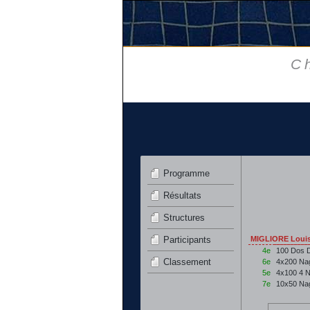
C
Programme
Résultats
Structures
Participants
MIGLIORE Loui
4e
100 Dos 
Classement
6e
4x200 Na
5e
4x100 4 
7e
10x50 Na