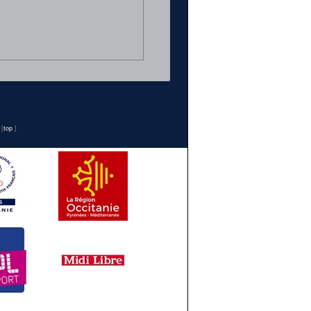
n
[
top
]