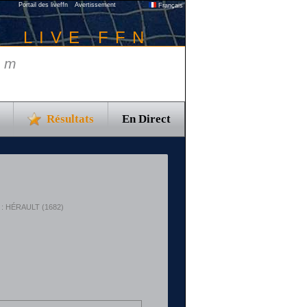
Portail des liveffn
Avertissement
Français
LIVE FFN
 m
Résultats
En Direct
t : HÉRAULT (1682)